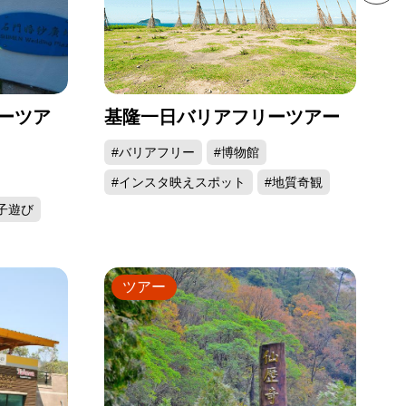
ーツア
基隆一日バリアフリーツアー
#バリアフリー
#博物館
#インスタ映えスポット
#地質奇観
子遊び
ツアー