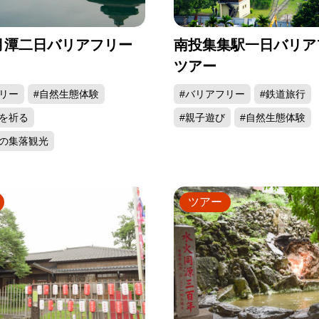
月潭二日バリアフリー
南投集集駅一日バリア
ツアー
リー
#自然生態体験
#バリアフリー
#鉄道旅行
を祈る
#親子遊び
#自然生態体験
族の集落観光
ツアー