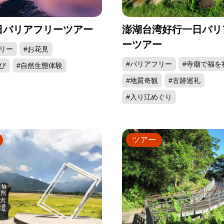
日バリアフリーツアー
澎湖台湾好行一日バリ
ーツアー
リー
#お花見
#バリアフリー
#寺廟で福を
び
#自然生態体験
#地質奇観
#古跡巡礼
#入り江めぐり
ツアー