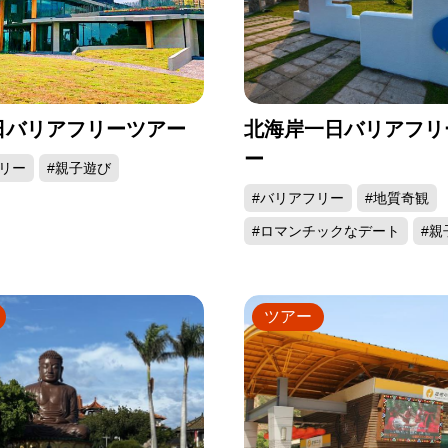
日バリアフリーツアー
北海岸一日バリアフリ
ー
リー
#親子遊び
#バリアフリー
#地質奇観
#ロマンチックなデート
#親
ツアー