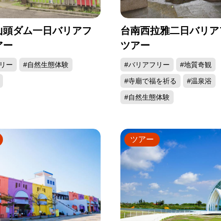
山頭ダム一日バリアフ
台南西拉雅二日バリア
アー
ツアー
リー
#自然生態体験
#バリアフリー
#地質奇観
#寺廟で福を祈る
#温泉浴
#自然生態体験
ツアー