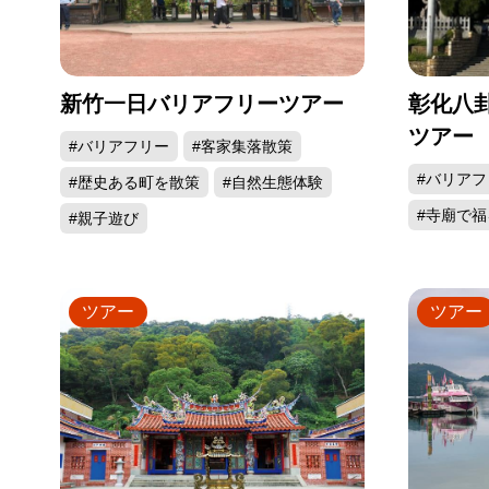
新竹一日バリアフリーツアー
彰化八
ツアー
#バリアフリー
#客家集落散策
#バリアフ
#歴史ある町を散策
#自然生態体験
#寺廟で福
#親子遊び
ツアー
ツアー