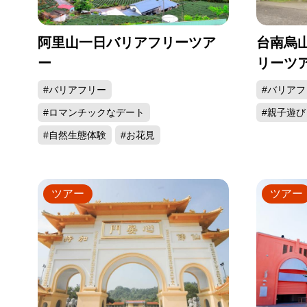
阿里山一日バリアフリーツア
台南烏
ー
リーツ
#バリアフリー
#バリアフ
#ロマンチックなデート
#親子遊び
#自然生態体験
#お花見
ツアー
ツアー