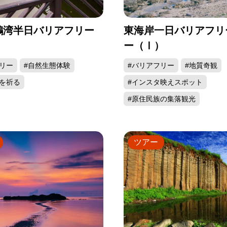
鵬湾半日バリアフリー
東海岸一日バリアフリ
ー（Ⅰ）
リー
#自然生態体験
#バリアフリー
#地質奇観
を祈る
#インスタ映えスポット
#原住民族の集落観光
ツアー