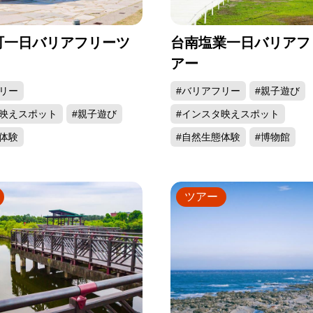
町一日バリアフリーツ
台南塩業一日バリアフ
アー
リー
#バリアフリー
#親子遊び
タ映えスポット
#親子遊び
#インスタ映えスポット
体験
#自然生態体験
#博物館
ツアー