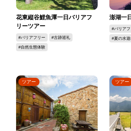
花東縦谷鯉魚潭一日バリアフ
澎湖一
リーツアー
#バリアフ
#バリアフリー
#古跡巡礼
#夏の水遊
#自然生態体験
ツアー
ツアー