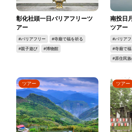
彰化社頭一日バリアフリーツ
南投日
アー
ツアー
#バリアフリー
#寺廟で福を祈る
#バリアフ
#親子遊び
#博物館
#寺廟で福
#原住民
ツアー
ツアー