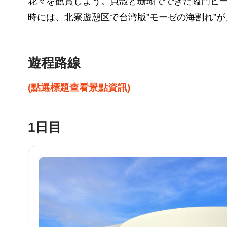
花々を観賞しよう。貝殻と珊瑚でできた隘門ビ
時には、北寮遊憩区で台湾版”モーゼの海割れ”
遊程路線
(點選標題查看景點資訊)
1日目