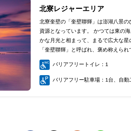
北寮レジャーエリア
北寮奎壁の「奎壁聯輝」は澎湖八景の
資源となっています。 かつては東の
かな月光と相まって、まるで広大な星
「奎壁聯輝」と呼ばれ、褒め称えられ
バリアフリートイレ：1
バリアフリー駐車場：1台、自動