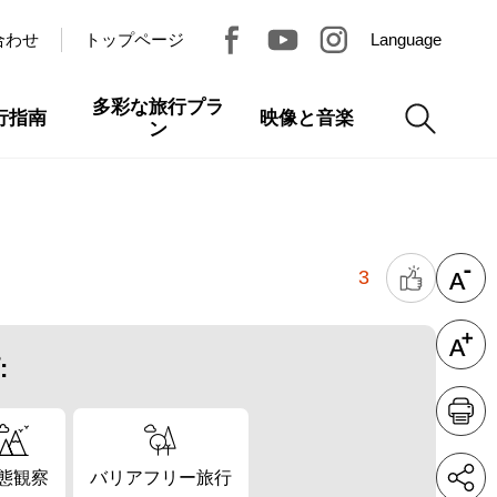
合わせ
トップページ
Language
多彩な旅行プラ
行指南
映像と音楽
ン
3
:
態観察
バリアフリー旅行