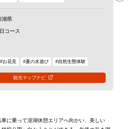
澎湖県
1日コース
#お花見
#夏の水遊び
#自然生態体験
観光マップナビ
転車に乗って澎湖休憩エリアへ向かい、美しい