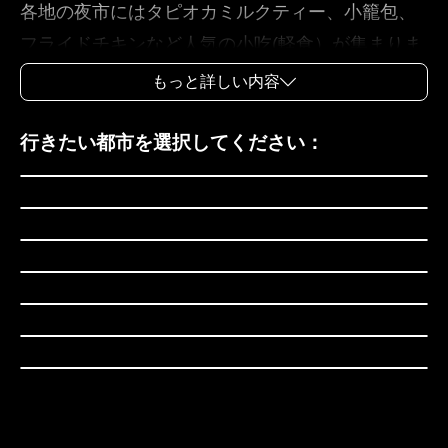
各地の夜市にはタピオカミルクティー、小籠包、
フライドチキンなど人気の小吃(軽食）が集まりま
す。故宮博物院には豊富な歴史的文物が収蔵され
もっと詳しい内容
ており、じっくり味わう価値があります。基隆に
は廟口夜市や和平島の海岸があり、港町ならでは
台北市
行きたい都市を選択してください：
の魅力が感じられます。新北市の九份、淡水、鶯
新北市
歌、三峡などの古い街並みには、どこか懐かしい
基隆市
歴史文化的な雰囲気が漂っています。東北角の南
宜蘭県
雅奇岩、北海岸の野柳地質公園では、奇岩が織り
桃園市
なす自然の造形美を楽しめ、陽明山国家公園では
新竹県
雄大な火山地形と季節ごとの花畑の景色が広がり
新竹市
ます。また、宜蘭の温泉と海岸、桃園・大溪の老
街(古い家並み）や石門ダム、新竹のサイエンスパ
ークや客家の集落などが加わり、北部は自然・文