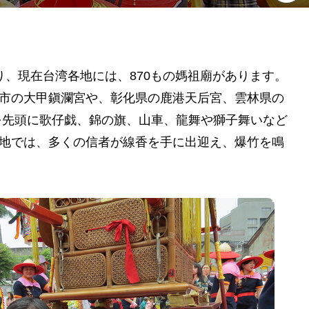
、現在台湾各地には、870もの媽祖廟があります。
中市の大甲鎭瀾宮や、彰化県の鹿港天后宮、雲林県の
を先頭に歌仔戯、錦の旗、山車、龍舞や獅子舞いなど
各地では、多くの信者が線香を手に出迎え、爆竹を鳴