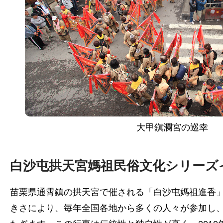
大甲鎭瀾宮の巡幸
白沙屯拱天宮媽祖民俗文化シリーズ
苗栗県通霄鎮の拱天宮で催される「白沙屯媽祖進香
きさにより、毎年全国各地から多くの人々が参加し、