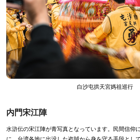
白沙屯拱天宮媽祖巡行
内門宋江陣
水滸伝の宋江陣が青写真となっています。民間信仰
に、台湾各地に出没した盗賊から身を守る手段とし