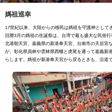
媽祖巡幸
17世紀以来、大陸からの移民は媽祖を守護神として
旧暦3月の媽祖の生誕祭は、台湾で最も盛大な民俗
北港朝天宮、嘉義県の新港奉天宮、台南市の天后宮な
が、彰化県員林や雲林県西螺と虎尾を通って嘉義新
らします。媽祖が新港奉天宮から戻るときも、沿道