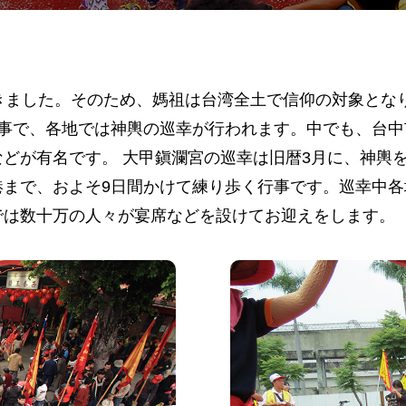
きました。そのため、媽祖は台湾全土で信仰の対象となり
行事で、各地では神輿の巡幸が行われます。中でも、台
どが有名です。 大甲鎭瀾宮の巡幸は旧暦3月に、神輿
港まで、およそ9日間かけて練り歩く行事です。巡幸中
では数十万の人々が宴席などを設けてお迎えをします。