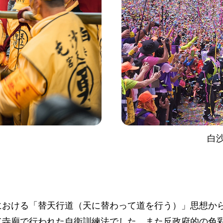
白
における「替天行道（天に替わって道を行う）」思想か
て寺廟で行われた自衛訓練法でした。また反政府的の色