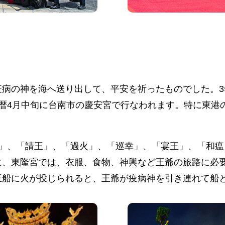
病の神を海へ送り出して、平安を祈ったものでした。3
暦4月中旬に台南市の慶安宮で行なわれます。特に東港
光」、「請王」、「過火」、「巡幸」、「宴王」、「和
に、東隆宮では、衣服、食物、神輿など王爺の旅路に必
王船に火が投じられると、王爺が疫病神を引き連れて船