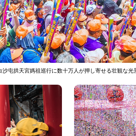
白沙屯拱天宮媽祖巡行に数十万人が押し寄せる壮観な光