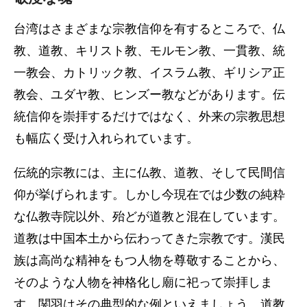
台湾はさまざまな宗教信仰を有するところで、仏
教、道教、キリスト教、モルモン教、一貫教、統
一教会、カトリック教、イスラム教、ギリシア正
教会、ユダヤ教、ヒンズー教などがあります。伝
統信仰を崇拝するだけではなく、外来の宗教思想
も幅広く受け入れられています。
伝統的宗教には、主に仏教、道教、そして民間信
仰が挙げられます。しかし今現在では少数の純粋
な仏教寺院以外、殆どが道教と混在しています。
道教は中国本土から伝わってきた宗教です。漢民
族は高尚な精神をもつ人物を尊敬することから、
そのような人物を神格化し廟に祀って崇拝しま
す。関羽はその典型的な例といえましょう。道教