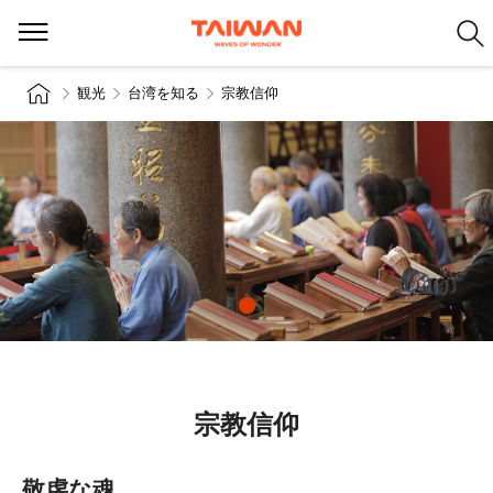
観光
台湾を知る
宗教信仰
宗教信仰
敬虔な魂