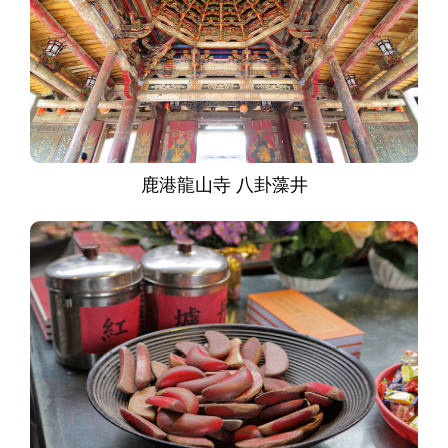
鹿港龍山寺 八卦藻井