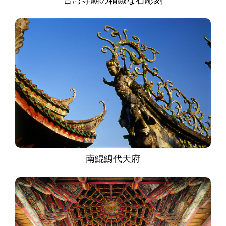
南鯤鯓代天府