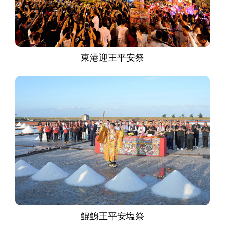
東港迎王平安祭
鯤鯓王平安塩祭