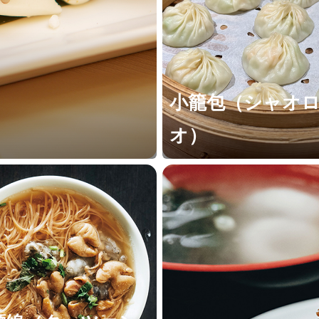
小籠包（シャオ
オ）