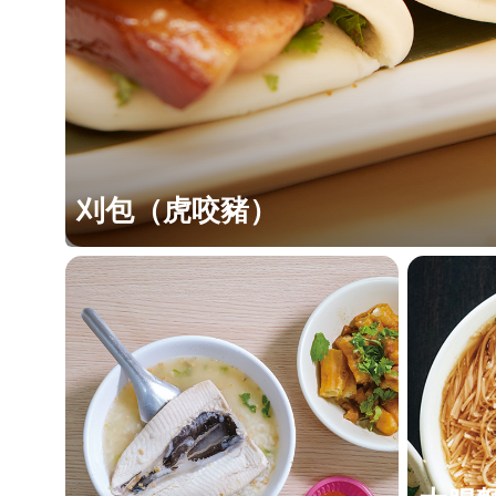
刈包（虎咬豬）