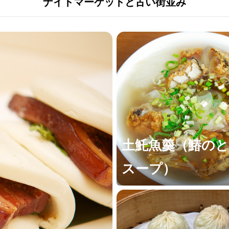
ナイトマーケットと古い街並み
土魠魚羹（鰆の
スープ）