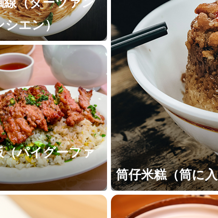
麵線（ターツァン
ンシエン）
飯（パイグーファ
筒仔米糕（筒に