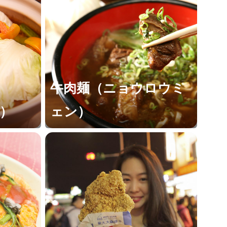
牛肉麺（ニョウロウミ
）
ェン）