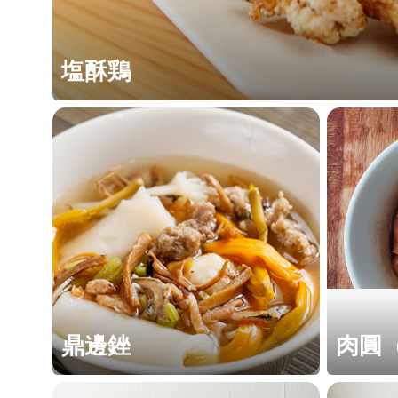
塩酥鶏
鼎邊銼
肉圓