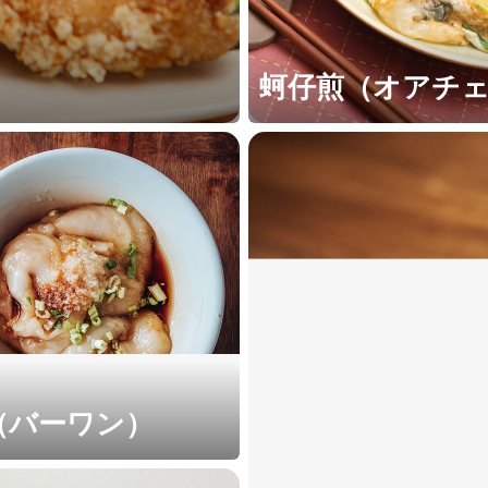
蚵仔煎（オアチ
（バーワン）