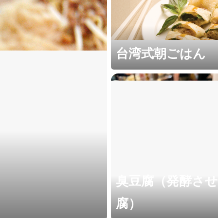
台湾式朝ごはん
臭豆腐（発酵さ
腐）