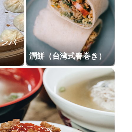
ロンバ
潤餅（台湾式春巻き）