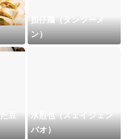
担仔麺（タンツーメ
ン）
せた豆
水煎包（スェイジェン
バオ）