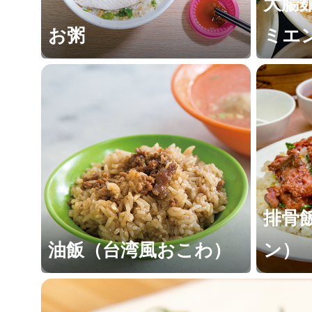
大腸
お粥
ミエ
排骨
油飯（台湾風おこわ）
ン）