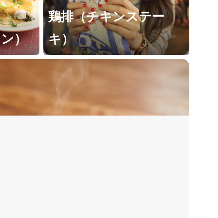
鶏排（チキンステー
ェン）
キ）