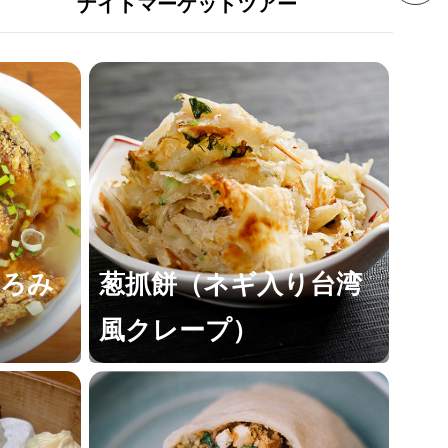
ナイトマーケットツアー
とろみ
葱抓餅（ネギ入り台湾
風クレープ）