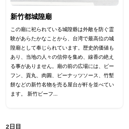
新竹都城隍廟
この廟に祀られている城隍爺は外敵を防ぐ霊
験があらたかなことから、台湾で最高位の城
隍廟として奉じられています。歴史的価値も
あり、当地の人々の信仰を集め、線香の絶え
る事がありません。廟の前の広場には、ビー
フン、貢丸、肉圓、ピーナッツソース、竹塹
餅などの新竹名物を売る屋台が軒を並べてい
ます。 新竹ビーフ...
2日目