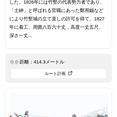
した。1826年には竹塹の代表勢力者であり、
「士紳」と呼ばれる官職にあった鄭用錫など
により竹塹城の立て直しの許可を得て、1827
年に着工、周囲八百六十丈，高度一丈五尺、
深さ一丈...
距離：414.3メートル
ルート計画