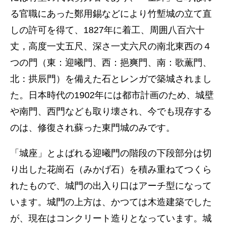
る官職にあった鄭用錫などにより竹塹城の立て直
しの許可を得て、1827年に着工、周囲八百六十
丈，高度一丈五尺、深さ一丈六尺の南北東西の４
つの門（東：迎曦門、西：挹爽門、南：歌薫門、
北：拱辰門）を備えた石とレンガで築城されまし
た。日本時代の1902年には都市計画のため、城壁
や南門、西門なども取り壊され、今でも現存する
のは、修復され蘇った東門城のみです。
「城座」とよばれる迎曦門の階段の下段部分は切
り出した花崗石（みかげ石）を積み重ねてつくら
れたもので、城門の出入り口はアーチ型になって
います。城門の上方は、かつては木造建築でした
が、現在はコンクリート造りとなっています。城