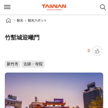
観光
観光スポット
竹塹城迎曦門
0
新竹市
古跡・寺院