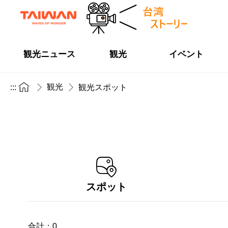
観光ニュース
観光
イベント
観光
:::
観光スポット
スポット
合計：
0