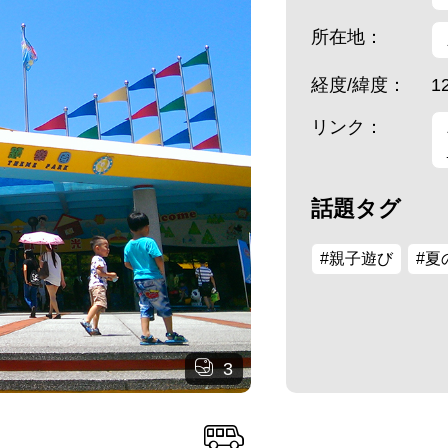
所在地：
経度/緯度：
1
リンク：
話題タグ
#親子遊び
#夏
3