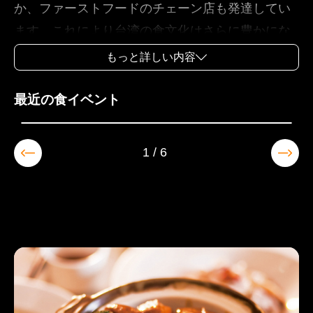
か、ファーストフードのチェーン店も発達してい
ます。これにより台湾の食文化はさらに豊かにな
っています。また、台湾という場所は世界の文化
もっと詳しい内容
が交差する地点であり、世界各国の飲食文化も
2026-10-03~2026-10-11
次々と登場します。アメリカ料理、イタリア料
2026 南投世界茶業博覧会
最近の食イベント
理、日本料理、フランス料理など、バラエティに
富んだ食文化を有し、「正真正銘のグルメ天国」
1/6
となっています。一方で、台湾独自の郷土料理も
存在し、これも世界中を席巻しています。一度味
わえば、必ずや一生忘れらない思い出となるはず
です。