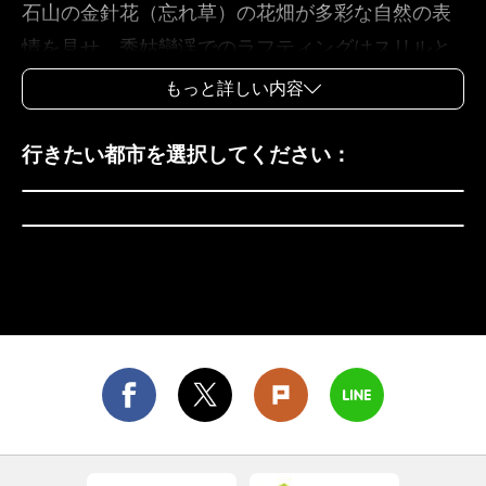
石山の金針花（忘れ草）の花畑が多彩な自然の表
情を見せ、秀姑巒渓でのラフティングはスリルと
楽しさに満ちています。台東は汚染されていない
もっと詳しい内容
自然で知られ、緑島、蘭嶼、知本温泉といった名
所があり、雄大な海岸山脈の眺めも楽しめます。
花蓮県
行きたい都市を選択してください：
花蓮と台東にまたがる太魯閣国家公園では、峡谷
台東県
や断崖が壮麗な景観を織りなしています。両地域
には豊かな原住民族の文化や農漁村の暮らしが色
濃く残り、ゆっくり旅をしたい人、心身をリラッ
クスさせたい人に適しており、汚れのない自然の
旅を体験できるエリアと言えるでしょう。