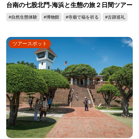
台南の七股北門-海浜と生態の旅２日間ツアー
#自然生態体験
#博物館
#寺廟で福を祈る
#古跡巡礼
ツアースポット