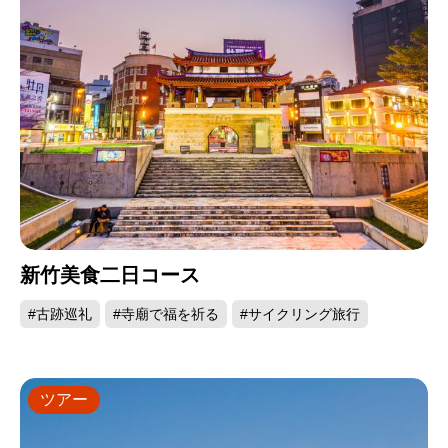
新竹美食二日コース
#古跡巡礼
#寺廟で福を祈る
#サイクリング旅行
ツアー