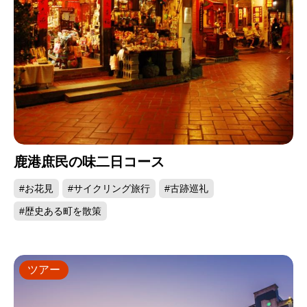
鹿港庶民の味二日コース
#お花見
#サイクリング旅行
#古跡巡礼
#歴史ある町を散策
ツアー