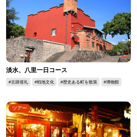
淡水、八里一日コース
#古跡巡礼
#戦地文化
#歴史ある町を散策
#博物館
ツアー