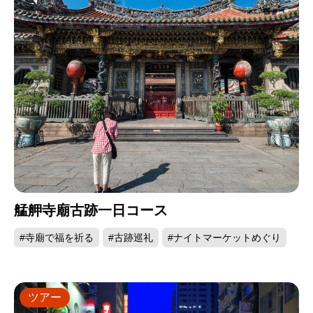
艋舺寺廟古跡一日コース
#寺廟で福を祈る
#古跡巡礼
#ナイトマーケットめぐり
ツアー