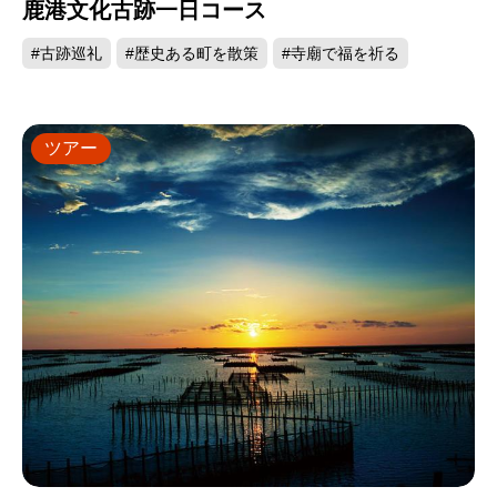
鹿港文化古跡一日コース
#古跡巡礼
#歴史ある町を散策
#寺廟で福を祈る
ツアー