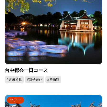
台中都会一日コース
#古跡巡礼
#親子遊び
#博物館
ツアー