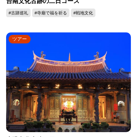
台南文化古跡の二日コース
#古跡巡礼
#寺廟で福を祈る
#戦地文化
ツアー