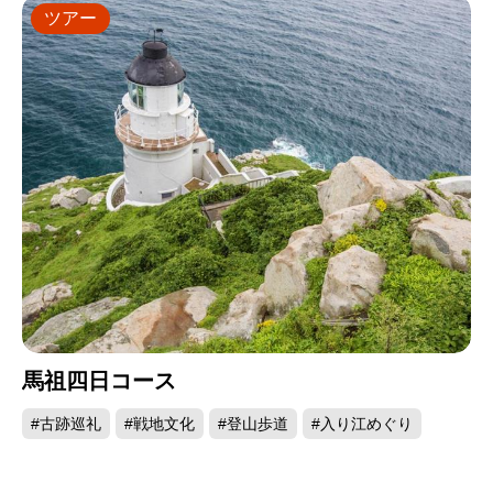
ツアー
馬祖四日コース
#古跡巡礼
#戦地文化
#登山歩道
#入り江めぐり