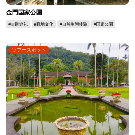
金門国家公園
#古跡巡礼
#戦地文化
#自然生態体験
#国家公園
ツアースポット