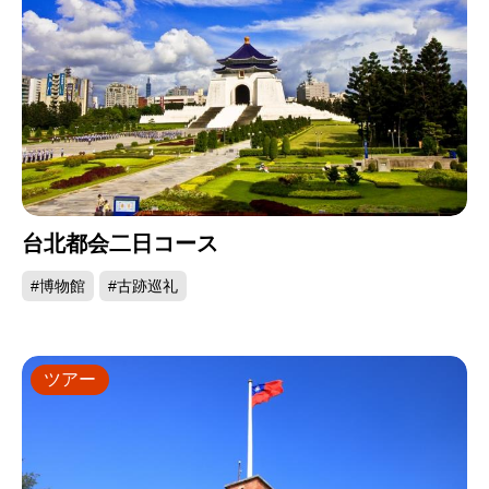
台北都会二日コース
#博物館
#古跡巡礼
ツアー