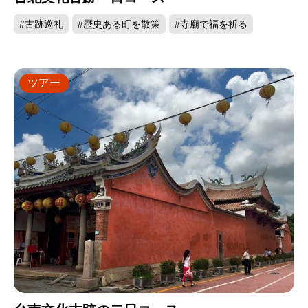
#古跡巡礼
#歴史ある町を散策
#寺廟で福を祈る
ツアー