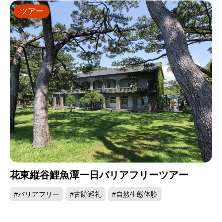
ツアー
花東縦谷鯉魚潭一日バリアフリーツアー
#バリアフリー
#古跡巡礼
#自然生態体験