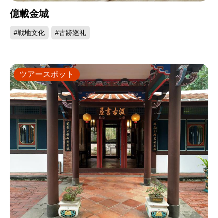
億載金城
#戦地文化
#古跡巡礼
ツアースポット