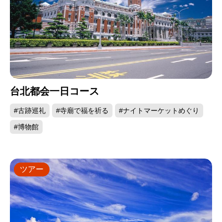
台北都会一日コース
#古跡巡礼
#寺廟で福を祈る
#ナイトマーケットめぐり
#博物館
ツアー