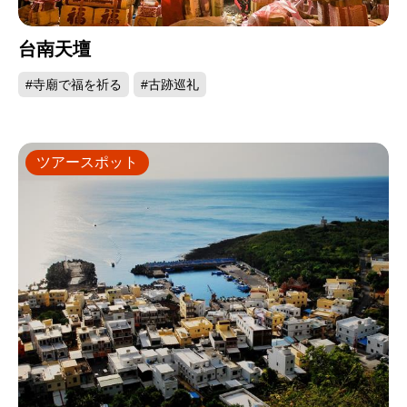
台南天壇
#寺廟で福を祈る
#古跡巡礼
ツアースポット