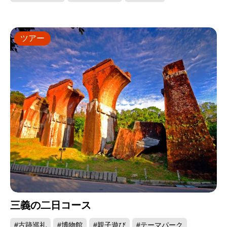
ツアー
三義の二日コース
#古跡巡礼
#博物館
#親子遊び
#テーマパーク