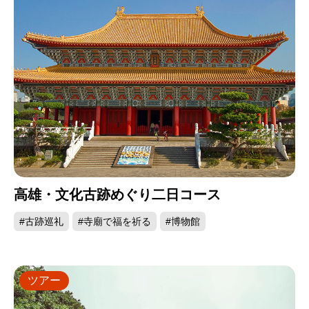
高雄・文化古跡めぐり二日コース
#古跡巡礼
#寺廟で福を祈る
#博物館
ツアー