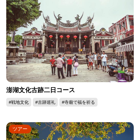
澎湖文化古跡二日コース
#戦地文化
#古跡巡礼
#寺廟で福を祈る
ツアー