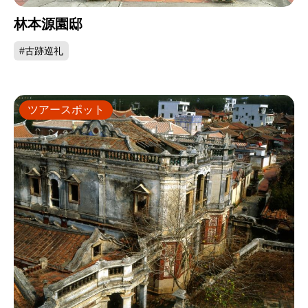
林本源園邸
#古跡巡礼
ツアースポット