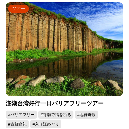
ツアー
澎湖台湾好行一日バリアフリーツアー
#バリアフリー
#寺廟で福を祈る
#地質奇観
#古跡巡礼
#入り江めぐり