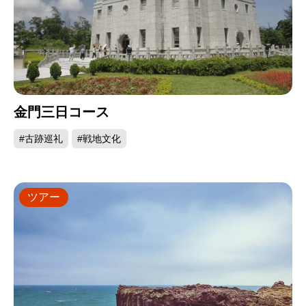
金門三日コース
#古跡巡礼
#戦地文化
ツアー