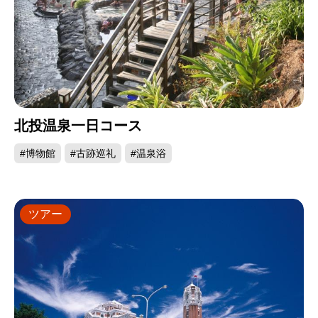
北投温泉一日コース
#博物館
#古跡巡礼
#温泉浴
ツアー