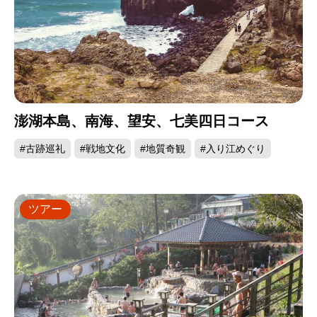
澎湖本島、南海、望安、七美四日コース
#古跡巡礼
#戦地文化
#地質奇観
#入り江めぐり
ツアー