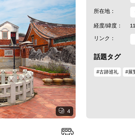
所在地：
経度/緯度：
1
リンク：
話題タグ
#古跡巡礼
#展
4