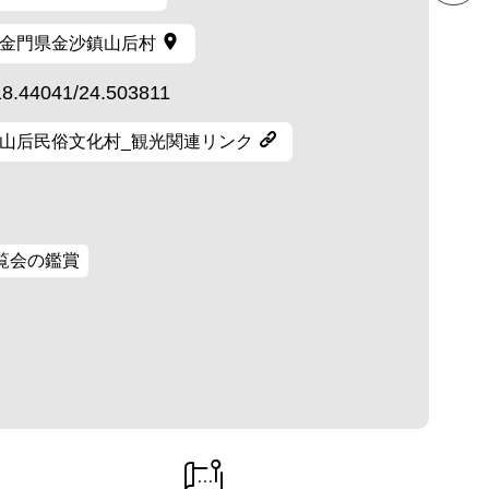
金門県金沙鎮山后村
18.44041/24.503811
山后民俗文化村_観光関連リンク
覧会の鑑賞