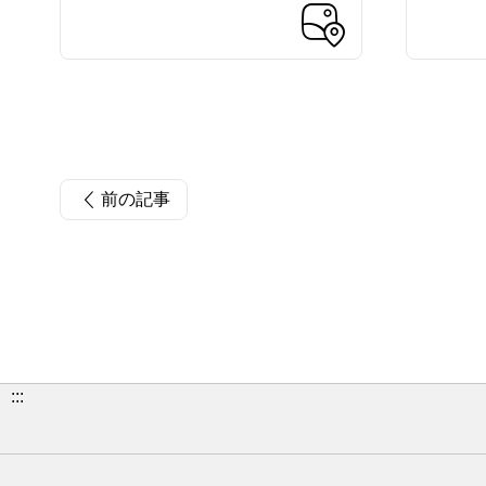
前の記事
:::