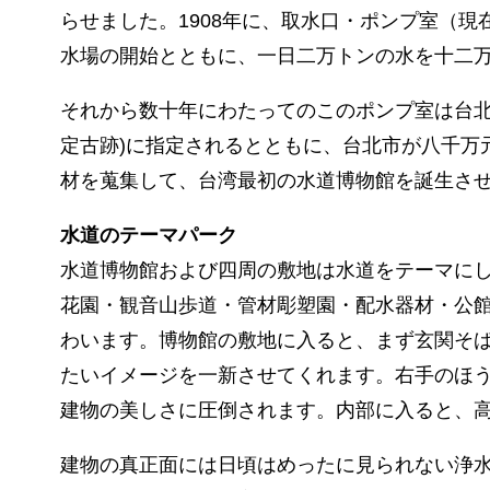
らせました。1908年に、取水口・ポンプ室（
水場の開始とともに、一日二万トンの水を十二
それから数十年にわたってのこのポンプ室は台北市
定古跡)に指定されるとともに、台北市が八千万
材を蒐集して、台湾最初の水道博物館を誕生さ
水道のテーマパーク
水道博物館および四周の敷地は水道をテーマにし
花園・観音山歩道・管材彫塑園・配水器材・公
わいます。博物館の敷地に入ると、まず玄関そ
たいイメージを一新させてくれます。右手のほ
建物の美しさに圧倒されます。内部に入ると、
建物の真正面には日頃はめったに見られない浄