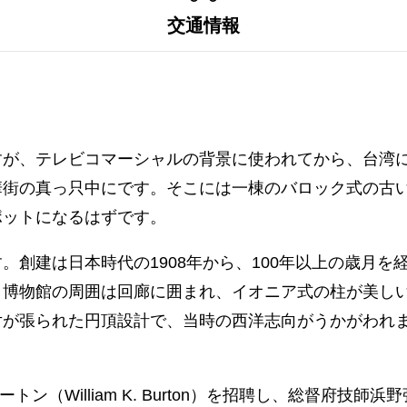
交通情報
すが、テレビコマーシャルの背景に使われてから、台湾
華街の真っ只中にです。そこには一棟のバロック式の古
ポットになるはずです。
。創建は日本時代の1908年から、100年以上の歳月
。博物館の周囲は回廊に囲まれ、イオニア式の柱が美し
片が張られた円頂設計で、当時の西洋志向がうかがわれ
トン（William K. Burton）を招聘し、総督府