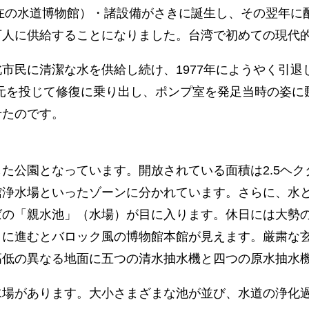
現在の水道博物館）・諸設備がさきに誕生し、その翌年
万人に供給することになりました。台湾で初めての現代
民に清潔な水を供給し続け、1977年にようやく引退し
元を投じて修復に乗り出し、ポンプ室を発足当時の姿に
せたのです。
た公園となっています。開放されている面積は2.5ヘ
館浄水場といったゾーンに分かれています。さらに、水
ばの「親水池」（水場）が目に入ります。休日には大勢
うに進むとバロック風の博物館本館が見えます。厳粛な
高低の異なる地面に五つの清水抽水機と四つの原水抽水
水場があります。大小さまざまな池が並び、水道の浄化