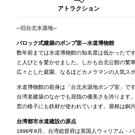
アトラクション
─旧台北水源地─
バロック式建築のポンプ室―水道博物館
数年前までは水道博物館の知名度は低かったで
と人びとを驚かせました。しかも台北公館の繁
広々とした庭園、なるほどカメラマンの人気ス
水道博物館の前身は「台北水源地ポンプ室」です
台湾老建築のなかでも屈指の優美さを誇ります
窓の格子にも鉄材が使われています。屋根は銅
台湾都市水道建設の原点
1896年8月、台湾総督府は英国人ウィリアム・バー