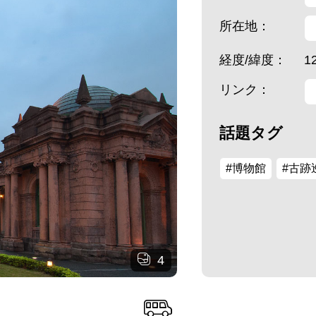
所在地：
経度/緯度：
1
リンク：
話題タグ
#博物館
#古跡
4