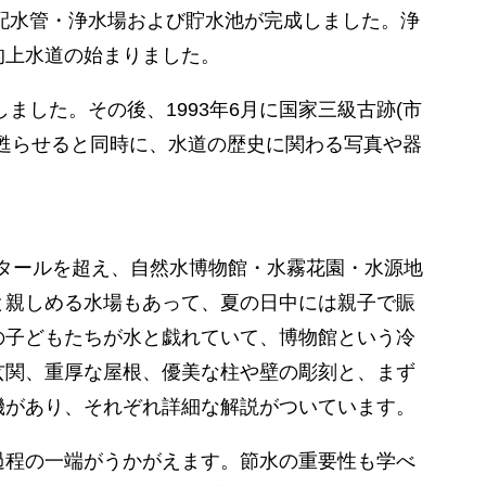
に配水管・浄水場および貯水池が完成しました。浄
的上水道の始まりました。
ました。その後、1993年6月に国家三級古跡(市
甦らせると同時に、水道の歴史に関わる写真や器
クタールを超え、自然水博物館・水霧花園・水源地
と親しめる水場もあって、夏の日中には親子で賑
の子どもたちが水と戯れていて、博物館という冷
玄関、重厚な屋根、優美な柱や壁の彫刻と、まず
機があり、それぞれ詳細な解説がついています。
過程の一端がうかがえます。節水の重要性も学べ