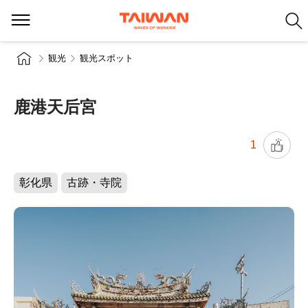
観光
観光スポット
鹿港天后宮
1
彰化県
古跡・寺院