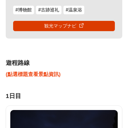
#博物館
#古跡巡礼
#温泉浴
観光マップナビ
遊程路線
(點選標題查看景點資訊)
1日目