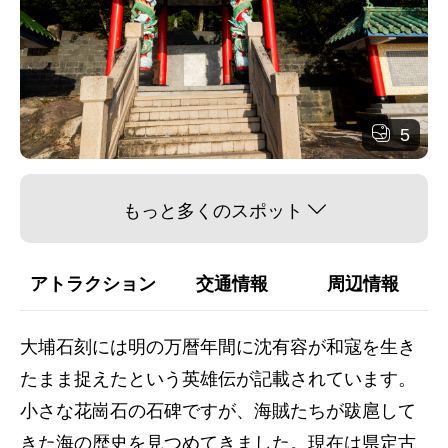
5
もっと多くのスポット
アトラクション
交通情報
周辺情報
大埔石刻には明の万暦年間に沈有容が和寇を生き
たまま捉えたという英雄伝が記載されています。
小さな花崗石の石碑ですが、海賊たちが跋扈して
きた海の歴史を見つめてきました。現在は県定古