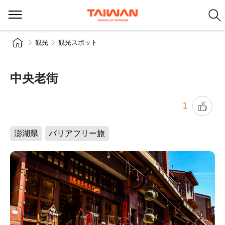
観光
観光スポット
中央老街
1
澎湖県
バリアフリー旅