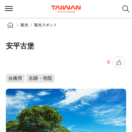
観光
観光スポット
安平古堡
6
台南市
古跡・寺院