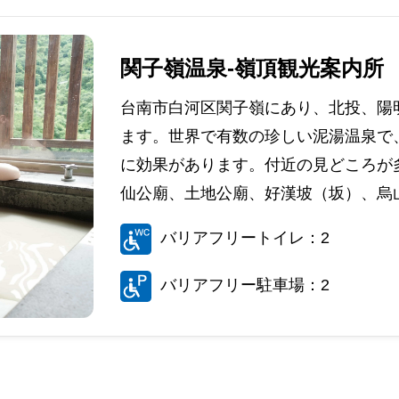
関子嶺温泉-嶺頂観光案内所
台南市白河区関子嶺にあり、北投、陽
ます。世界で有数の珍しい泥湯温泉で
に効果があります。付近の見どころが
仙公廟、土地公廟、好漢坡（坂）、烏山
バリアフリートイレ：2
バリアフリー駐車場：2