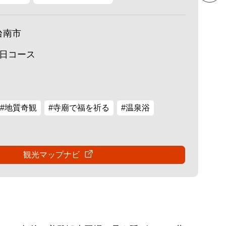
台南市
2日コース
#地質奇観
#寺廟で福を祈る
#温泉浴
観光マップナビ