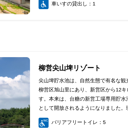
車いすの貸出し：1
柳営尖山埤リゾート
尖山埤貯水池は、自然生態で有名な観光
柳営区旭山里にあり、新営区から12
す。本来は、台糖の新営工場専用貯水
として開放されるようになりました。現
バリアフリートイレ：5