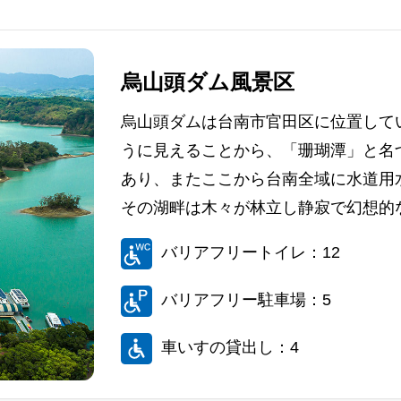
烏山頭ダム風景区
烏山頭ダムは台南市官田区に位置して
うに見えることから、「珊瑚潭」と名
あり、またここから台南全域に水道用
その湖畔は木々が林立し静寂で幻想的な
バリアフリートイレ：12
バリアフリー駐車場：5
車いすの貸出し：4