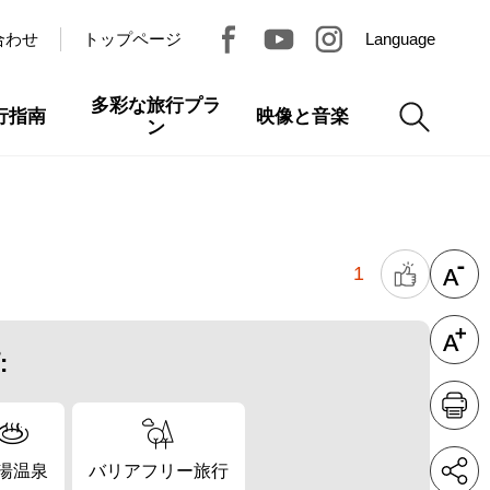
合わせ
トップページ
Language
多彩な旅行プラ
行指南
映像と音楽
ン
1
:
湯温泉
バリアフリー旅行