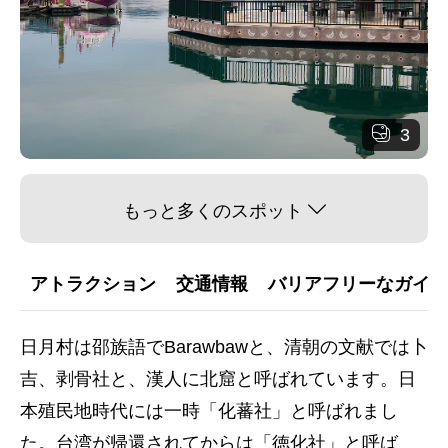
3
もっと多くのスポット
アトラクション
交通情報
バリアフリーなガイダ
日月村は邵族語でBarawbawと、清朝の文献では卜
吉、剥骨社と、漢人に北窟と呼ばれています。日
本殖民地時代には一時「化蕃社」と呼ばれまし
た。台湾が帰還されてからは「徳化社」と呼ば