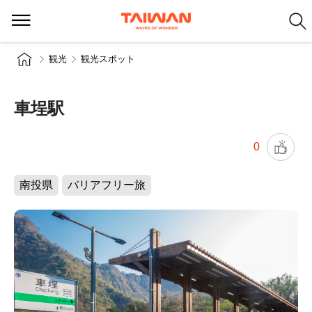
観光
観光スポット
車埕駅
0
南投県
バリアフリー旅