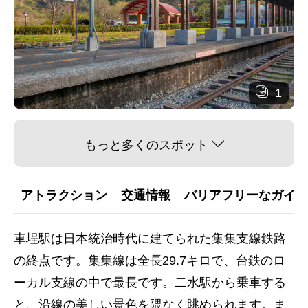
1
もっと多くのスポット
アトラクション
交通情報
バリアフリーなガイダ
車埕駅は日本統治時代に建てられた集集支線鉄路
の終点です。集集線は全長29.7キロで、台鉄のロ
ーカル支線の中で最長です。二水駅から乗車する
と、沿線の美しい景色を隈なく眺められます。ま