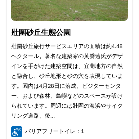
壯圍砂丘生態公園
壯圍砂丘旅行サービスエリアの面積は約4.48
ヘクタール。著名な建築家の黄聲遠氏がデザ
インを手がけた建築空間は、宜蘭地方の自然
と融合し、砂丘地形と砂の穴を表現していま
す。園内は4月28日に落成。ビジターセンタ
ー、および森林、島嶼などのスペースが設け
られています。周辺には壯圍の海浜やサイク
リング道路、後...
バリアフリートイレ：1