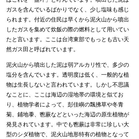
ガスを含んでいるばかりでなく、少し塩味も感じ
られます。付近の住民は早くから泥火山から噴出
したガスを集めて炊飯の際の燃料として用いてい
たと言います。ここは台湾東部でもっとも古い天
然ガス田と呼ばれています。
泥火山から噴出した泥は弱アルカリ性で、多少の
塩分を含んでいます。透明度は低く、一般的な植
物は生長しないと言われています。しかし不思議
なことに、ここは海辺の湿地帯の環境と似てお
り、植物学者によって、彭佳嶼の飄拂草や冬青
菊、鋪地黍、鬯蕨などといった海辺の原生植物が
発見されています。中でも鬯蕨は非常に珍しい大
型のシダ植物で、泥火山地形特有の植物となって