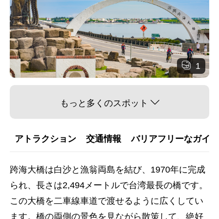
1
もっと多くのスポット
アトラクション
交通情報
バリアフリーなガイダ
跨海大橋は白沙と漁翁両島を結び、1970年に完成
られ、長さは2,494メートルで台湾最長の橋です。
この大橋を二車線車道で渡せるように広くしてい
ます。橋の両側の景色を見ながら散策して、絶好