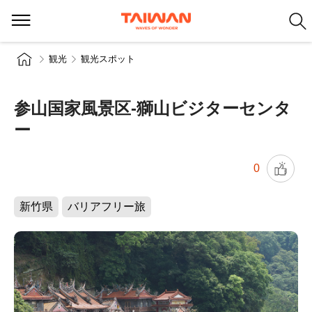
観光
観光スポット
参山国家風景区-獅山ビジターセンタ
ー
0
新竹県
バリアフリー旅