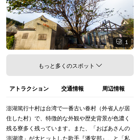
1
もっと多くのスポット
アトラクション
交通情報
周辺情報
澎湖篤行十村は台湾で一番古い眷村（外省人が居
住した村）で、特徴的な外観や歴史背景が色濃く
残る寮多く残っています。また、「おばあさんの
澎湖湾」が大ヒットした歌手『潘安邦』、と「私