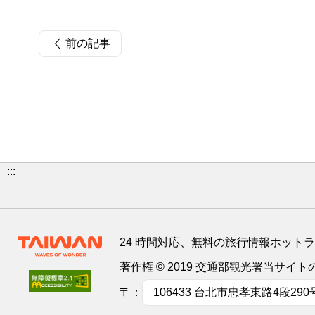
前の記事
:::
24 時間対応、無料の旅行情報ホット
著作権 © 2019 交通部観光署当サ
〒：
106433 台北市忠孝東路4段290