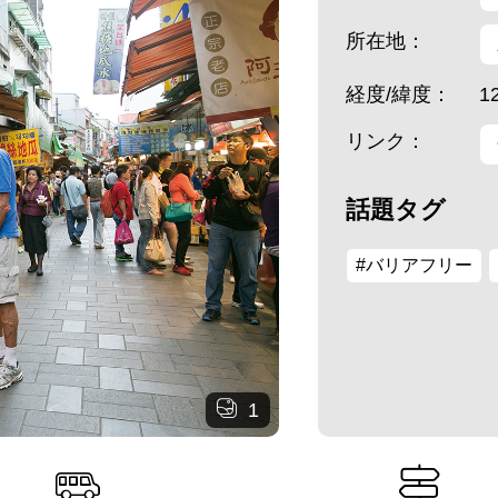
所在地：
経度/緯度：
1
リンク：
話題タグ
#バリアフリー
1