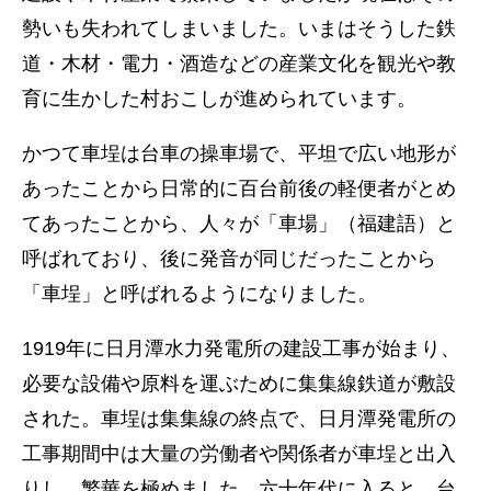
勢いも失われてしまいました。いまはそうした鉄
道・木材・電力・酒造などの産業文化を観光や教
育に生かした村おこしが進められています。
かつて車埕は台車の操車場で、平坦で広い地形が
あったことから日常的に百台前後の軽便者がとめ
てあったことから、人々が「車場」（福建語）と
呼ばれており、後に発音が同じだったことから
「車埕」と呼ばれるようになりました。
1919年に日月潭水力発電所の建設工事が始まり、
必要な設備や原料を運ぶために集集線鉄道が敷設
された。車埕は集集線の終点で、日月潭発電所の
工事期間中は大量の労働者や関係者が車埕と出入
りし、繁華を極めました。六十年代に入ると、台