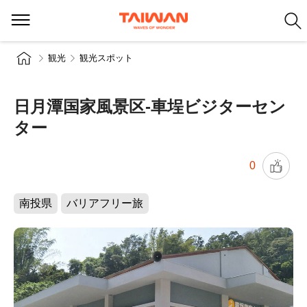
観光
観光スポット
日月潭国家風景区-車埕ビジターセン
ター
0
南投県
バリアフリー旅