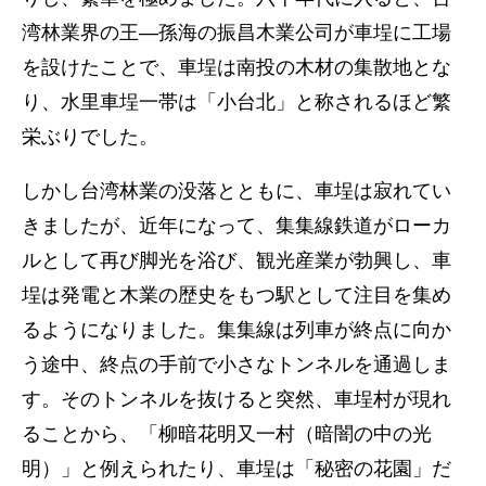
湾林業界の王―孫海の振昌木業公司が車埕に工場
を設けたことで、車埕は南投の木材の集散地とな
り、水里車埕一帯は「小台北」と称されるほど繁
栄ぶりでした。
しかし台湾林業の没落とともに、車埕は寂れてい
きましたが、近年になって、集集線鉄道がローカ
ルとして再び脚光を浴び、観光産業が勃興し、車
埕は発電と木業の歴史をもつ駅として注目を集め
るようになりました。集集線は列車が終点に向か
う途中、終点の手前で小さなトンネルを通過しま
す。そのトンネルを抜けると突然、車埕村が現れ
ることから、「柳暗花明又一村（暗闇の中の光
明）」と例えられたり、車埕は「秘密の花園」だ