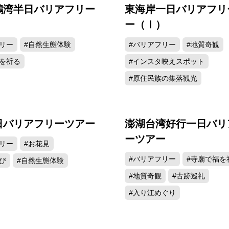
鵬湾半日バリアフリー
東海岸一日バリアフリ
ー（Ⅰ）
リー
#自然生態体験
#バリアフリー
#地質奇観
を祈る
#インスタ映えスポット
#原住民族の集落観光
日バリアフリーツアー
澎湖台湾好行一日バリ
ーツアー
リー
#お花見
#バリアフリー
#寺廟で福を
び
#自然生態体験
#地質奇観
#古跡巡礼
#入り江めぐり