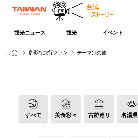
観光ニュース
観光
イベント
多彩な旅行プラン
:::
テーマ別の旅
すべて
美食彩々
古跡巡り
名湯温