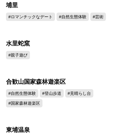
埔里
128114
#ロマンチックなデート
#自然生態体験
#芸術
水里蛇窯
108811
#親子遊び
合歓山国家森林遊楽区
92210
#自然生態体験
#登山歩道
#見晴らし台
#国家森林遊楽区
東埔温泉
91536