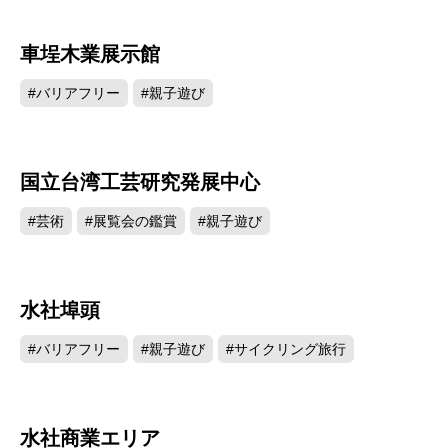
車埕木業展示館
7163
#バリアフリー
#親子遊び
国立台湾工芸研究発展中心
6766
#芸術
#展覧会の鑑賞
#親子遊び
水社埠頭
6764
#バリアフリー
#親子遊び
#サイクリング旅行
水社商業エリア
6615