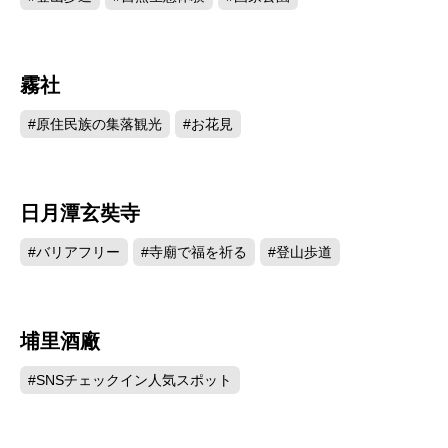
霧社
48448
#原住民族の集落観光
#お花見
日月潭玄奘寺
47121
#バリアフリー
#寺廟で福を祈る
#登山歩道
埔里酒廠
45323
#SNSチェックイン人気スポット