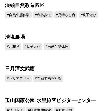
渓頭自然教育園区
68273
#自然生態体験
#森林歩道
#見晴らし台
#親子遊び
清境農場
53149
#お花見
#親子遊び
#自然生態体験
日月潭文武廟
49946
#バリアフリー
#寺廟で福を祈る
玉山国家公園-水里旅客ビジターセンター
48622
#登山歩道
#自然生態体験
#国家公園