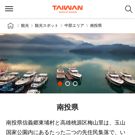
観光
観光スポット
中部エリア
南投県
南投県
南投県信義郷東埔村と高雄桃源区梅山里は、玉山
国家公園内にあるたった二つの先住民集落で、い