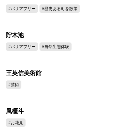
#バリアフリー
#歴史ある町を散策
貯木池
6483
#バリアフリー
#自然生態体験
王英信美術館
6246
#芸術
風櫃斗
5701
#お花見