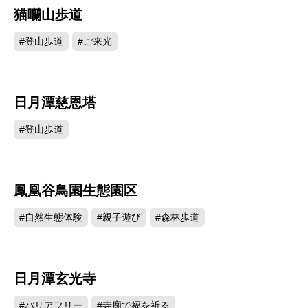
猫囒山歩道
30398
#登山歩道
#ご来光
日月潭慈恩塔
29728
#登山歩道
鳳凰谷鳥園生態園区
28687
#自然生態体験
#親子遊び
#森林歩道
日月潭玄光寺
28067
#バリアフリー
#寺廟で福を祈る