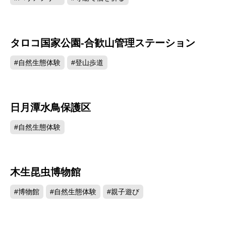
タロコ国家公園-合歓山管理ステーション
27341
#自然生態体験
#登山歩道
日月潭水鳥保護区
26995
#自然生態体験
木生昆虫博物館
26957
#博物館
#自然生態体験
#親子遊び