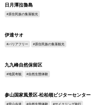
日月潭拉魯島
26820
#原住民族の集落観光
伊達サオ
26689
#バリアフリー
#原住民族の集落観光
九九峰自然保留区
26155
#地質奇観
#自然生態体験
参山国家風景区-松柏嶺ビジターセンター
25829
#登山歩道
#自然生態体験
#サイクリング旅行