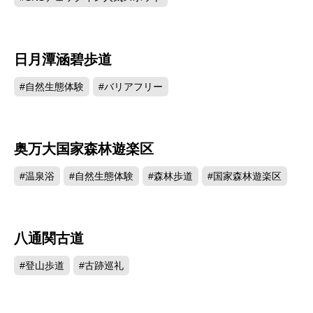
日月潭涵碧歩道
30856
#自然生態体験
#バリアフリー
奥万大国家森林遊楽区
30716
#温泉浴
#自然生態体験
#森林歩道
#国家森林遊楽区
八通関古道
30634
#登山歩道
#古跡巡礼