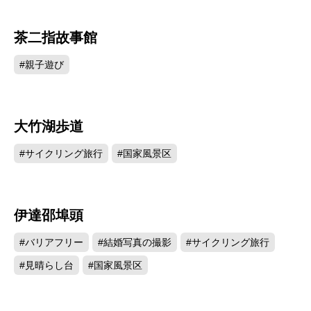
茶二指故事館
5458
#親子遊び
大竹湖歩道
3006
#サイクリング旅行
#国家風景区
伊達邵埠頭
2925
#バリアフリー
#結婚写真の撮影
#サイクリング旅行
#見晴らし台
#国家風景区