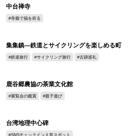
中台禅寺
45258
#寺廟で福を祈る
集集鎮―鉄道とサイクリングを楽しめる町
35202
#鉄道旅行
#サイクリング旅行
#古跡巡礼
鹿谷郷農協の茶業文化館
31755
#展覧会の鑑賞
#親子遊び
台湾地理中心碑
31642
#SNSチェックイン人気スポット