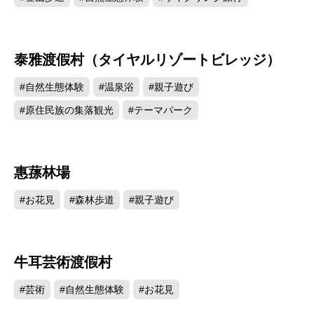
泰雅渡假村（タイヤルリゾートビレッジ）
25502
#自然生態体験
#温泉浴
#親子遊び
#原住民族の集落観光
#テーマパーク
惠蓀林場
24828
#お花見
#森林歩道
#親子遊び
牛耳芸術渡假村
23380
#芸術
#自然生態体験
#お花見