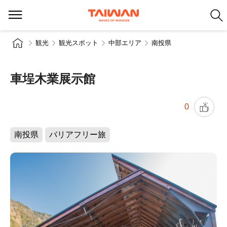
観光
観光スポット
中部エリア
南投県
車埕木業展示館
0
南投県
バリアフリー旅