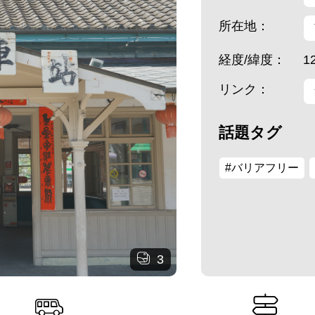
所在地：
経度/緯度：
1
リンク：
話題タグ
#バリアフリー
3