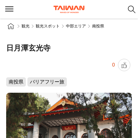
観光
観光スポット
中部エリア
南投県
日月潭玄光寺
0
南投県
バリアフリー旅