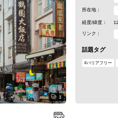
所在地：
経度/緯度：
1
リンク：
話題タグ
#バリアフリー
3