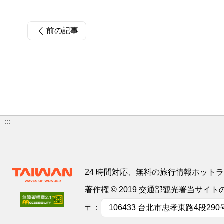
前の記事
:::
24 時間対応、無料の旅行情報ホット
著作権 © 2019 交通部観光署当サ
〒：
106433 台北市忠孝東路4段290