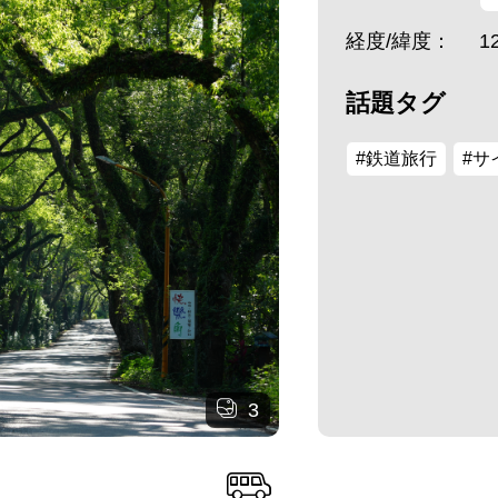
経度/緯度：
1
話題タグ
#鉄道旅行
#サ
3