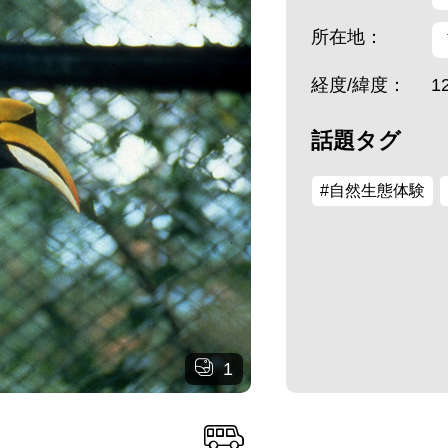
所在地：
経度/緯度：
1
話題タグ
#自然生態体験
1