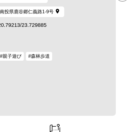
南投県鹿谷郷仁義路1-9号
20.79213/23.729885
#親子遊び
#森林歩道