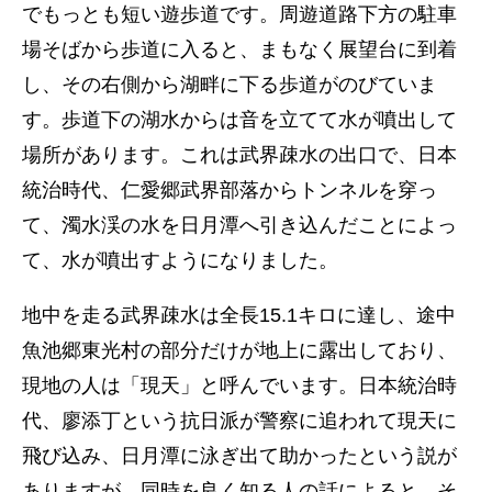
でもっとも短い遊歩道です。周遊道路下方の駐車
場そばから歩道に入ると、まもなく展望台に到着
し、その右側から湖畔に下る歩道がのびていま
す。歩道下の湖水からは音を立てて水が噴出して
場所があります。これは武界疎水の出口で、日本
統治時代、仁愛郷武界部落からトンネルを穿っ
て、濁水渓の水を日月潭へ引き込んだことによっ
て、水が噴出すようになりました。
地中を走る武界疎水は全長15.1キロに達し、途中
魚池郷東光村の部分だけが地上に露出しており、
現地の人は「現天」と呼んでいます。日本統治時
代、廖添丁という抗日派が警察に追われて現天に
飛び込み、日月潭に泳ぎ出て助かったという説が
ありますが、同時を良く知る人の話によると、そ