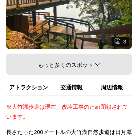
3
もっと多くのスポット
アトラクション
交通情報
周辺情報
※大竹湖歩道は現在、改装工事のため閉鎖されて
います。
長さたった200メートルの大竹湖自然歩道は日月潭