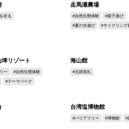
廟
走馬瀬農場
38999
35
を祈る
#自然生態体験
#親子遊び
#夏の水遊び
#サイクリング
山埤リゾート
海山館
34712
31
リー
#自然生態体験
#古跡巡礼
#テーマパーク
台
台湾塩博物館
12349
11
#バリアフリー
#博物館