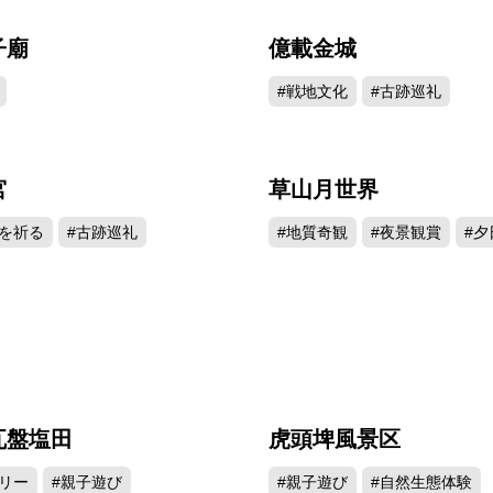
子廟
億載金城
86941
83
#戦地文化
#古跡巡礼
宮
草山月世界
73552
67
を祈る
#古跡巡礼
#地質奇観
#夜景観賞
#夕
瓦盤塩田
虎頭埤風景区
55426
53
リー
#親子遊び
#親子遊び
#自然生態体験