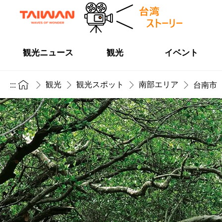
観光ニュース
観光
イベント
観光
観光スポット
南部エリア
:::
台南市