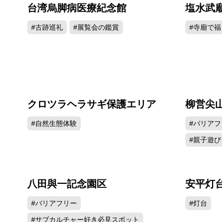
台湾烏脚病医療紀念館
塩水武
39051
#古跡巡礼
#展覧会の鑑賞
#寺廟で福
クロツラヘラサギ保護エリア
柳営尖
35621
#自然生態体験
#バリアフ
#親子遊び
八田與一記念園区
安平灯
18928
#バリアフリー
#灯台
#サブカルチャー好き必見スポット