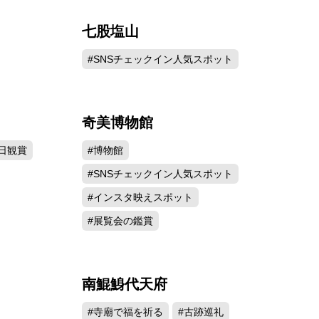
七股塩山
115
78970
#SNSチェックイン人気スポット
奇美博物館
956
67550
日観賞
#博物館
#SNSチェックイン人気スポット
#インスタ映えスポット
#展覧会の鑑賞
南鯤鯓代天府
791
53105
#寺廟で福を祈る
#古跡巡礼