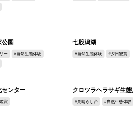
家公園
七股潟湖
45463
45
リー
#自然生態体験
#自然生態体験
#夕日観賞
化センター
クロツラヘラサギ生態
40064
39
鑑賞
#見晴らし台
#自然生態体験