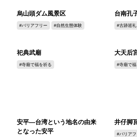
烏山頭ダム風景区
台南孔
88898
#バリアフリー
#自然生態体験
#古跡巡礼
祀典武廟
大天后
75854
#寺廟で福を祈る
#寺廟で福
安平―台湾という地名の由来
井仔脚
63537
となった安平
#バリアフ