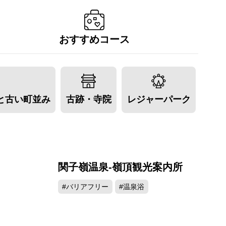
おすすめコース
と古い町並み
古跡・寺院
レジャーパーク
関子嶺温泉-嶺頂観光案内所
348
92732
#バリアフリー
#温泉浴