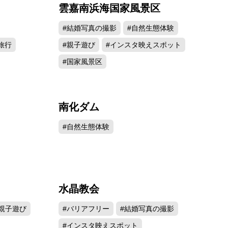
雲嘉南浜海国家風景区
973
35781
#結婚写真の撮影
#自然生態体験
旅行
#親子遊び
#インスタ映えスポット
#国家風景区
南化ダム
389
30807
#自然生態体験
水晶教会
743
9964
#親子遊び
#バリアフリー
#結婚写真の撮影
#インスタ映えスポット