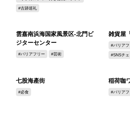
#古跡巡礼
雲嘉南浜海国家風景区-北門ビ
雑貨屋
8997
ジターセンター
#バリアフ
#バリアフリー
#芸術
#SNSチ
七股海產街
稲荷咖
5745
#必食
#バリアフ