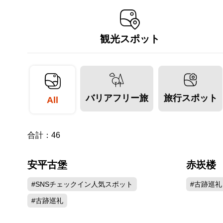
観光スポット
バリアフリー旅
旅行スポット
All
合計：
46
安平古堡
赤崁楼
158979
#SNSチェックイン人気スポット
#古跡巡礼
#古跡巡礼