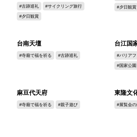
#古跡巡礼
#サイクリング旅行
#夕日観賞
#夕日観賞
台南天壇
台江国
48811
#寺廟で福を祈る
#古跡巡礼
#バリアフ
#国家公園
麻豆代天府
東隆文
40279
#寺廟で福を祈る
#親子遊び
#展覧会の