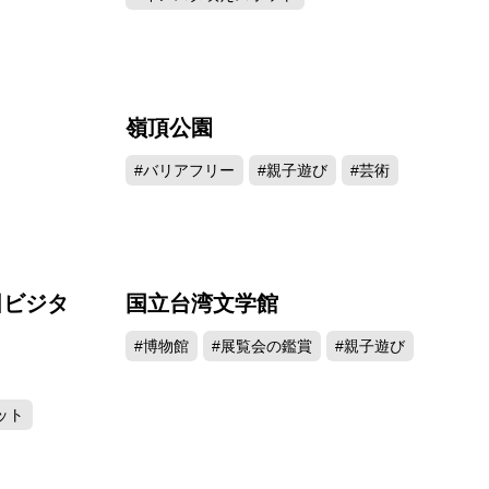
嶺頂公園
930
6183
#バリアフリー
#親子遊び
#芸術
田ビジタ
国立台湾文学館
386
3064
#博物館
#展覧会の鑑賞
#親子遊び
ット