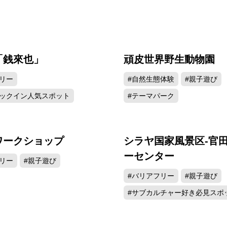
「銭來也」
頑皮世界野生動物園
8813
6
リー
#自然生態体験
#親子遊び
ェックイン人気スポット
#テーマパーク
ワークショップ
シラヤ国家風景区-官
4871
3
ーセンター
リー
#親子遊び
#バリアフリー
#親子遊び
#サブカルチャー好き必見スポ