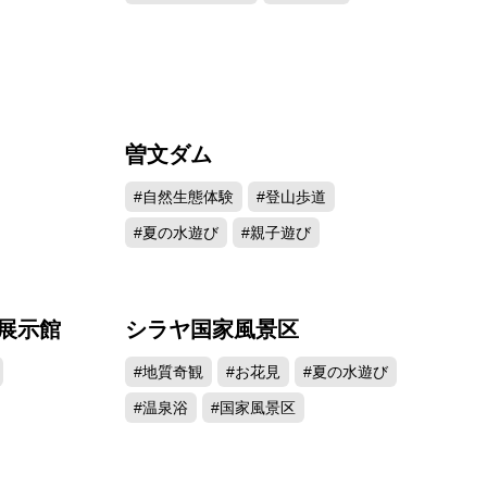
曽文ダム
047
43147
#自然生態体験
#登山歩道
#夏の水遊び
#親子遊び
展示館
シラヤ国家風景区
883
39129
#地質奇観
#お花見
#夏の水遊び
#温泉浴
#国家風景区