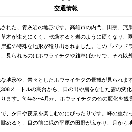
交通情報
成された、青灰岩の地形です。高雄市の内門、田寮、燕
、草木が生えにくく、乾燥すると岩のように硬くなり、
と岸壁の特殊な地形が造り出されました。この「バッド
も、見られるのはホウライチクや雑草ばかりで、それ以
殊な地形や、青々としたホウライチクの景観が見られま
308メートルの高台から、日の出や層をなした雲の変
ります。毎年3〜4月が、ホウライチクの色の変化を観
うで、夕日や夜景を楽しむのにぴったりです。峰の重な
を眺めると、目の前に緑の平原の田野が広がり、月から