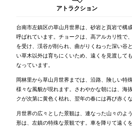
アトラクション
台南市左鎮区の草山月世界は、砂岩と頁岩で構
呼ばれています。チョークは、高アルカリ性で
を受け、渓谷が削られ、曲がりくねった深い谷
い草木以外は育ちにくいため、遠くを見渡して
なっています。
岡林里から草山月世界までは、沿路、険しい特
様々な風貌が現れます。さわやかな朝には、海抜
クが次第に黄色く枯れ、翌年の春には再び赤くな
月世界の広々とした景観は、連なった山々のよ
形は、左鎮の特殊な景観です。車を降りて遠く