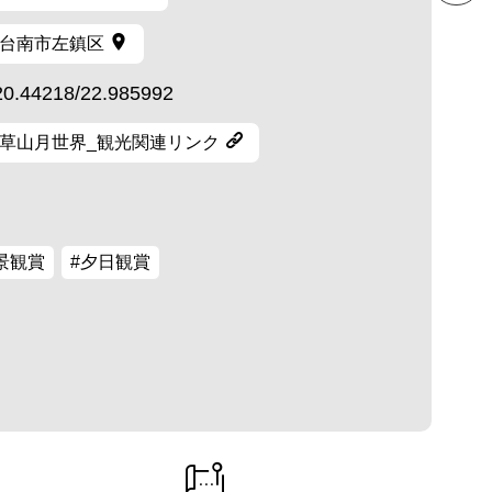
台南市左鎮区
20.44218/22.985992
草山月世界_観光関連リンク
景観賞
#夕日観賞