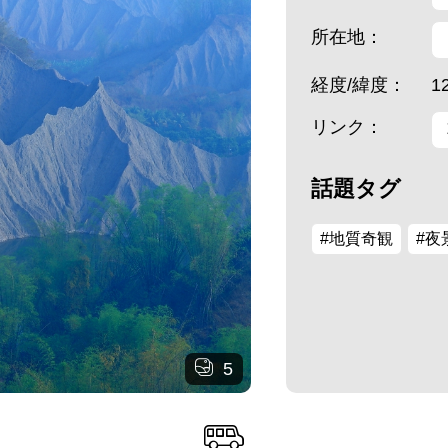
所在地：
経度/緯度：
1
リンク：
話題タグ
#地質奇観
#夜
5