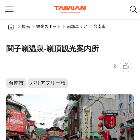
観光
観光スポット
南部エリア
台南市
関子嶺温泉-嶺頂観光案内所
2
台南市
バリアフリー旅