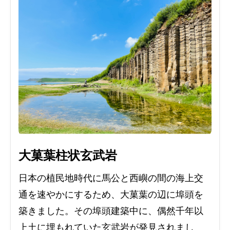
大菓葉柱状玄武岩
日本の植民地時代に馬公と西嶼の間の海上交
通を速やかにするため、大菓葉の辺に埠頭を
築きました。その埠頭建築中に、偶然千年以
上土に埋もれていた玄武岩が発見されまし