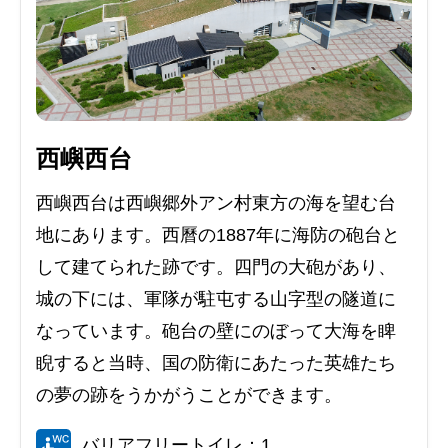
西嶼西台
西嶼西台は西嶼郷外アン村東方の海を望む台
地にあります。西曆の1887年に海防の砲台と
して建てられた跡です。四門の大砲があり、
城の下には、軍隊が駐屯する山字型の隧道に
なっています。砲台の壁にのぼって大海を睥
睨すると当時、国の防衛にあたった英雄たち
の夢の跡をうかがうことができます。
バリアフリートイレ：1