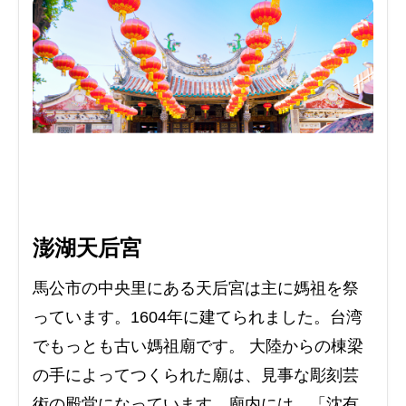
澎湖天后宮
馬公市の中央里にある天后宮は主に媽祖を祭
っています。1604年に建てられました。台湾
でもっとも古い媽祖廟です。 大陸からの棟梁
の手によってつくられた廟は、見事な彫刻芸
術の殿堂になっています。廟内には、「沈有