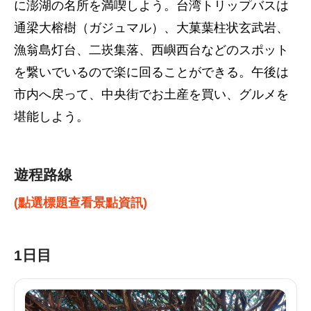
に澎湖の名所を満喫しよう。台湾トリップバスは
通梁大榕樹（ガジュマル）、大菓葉柱状玄武岩、
漁翁島灯台、二崁集落、西嶼西台などのスポット
を繋いでいるので楽に回ることができる。午後は
市内へ戻って、中央街でお土産を買い、グルメを
堪能しよう。
遊程路線
(點選標題查看景點資訊)
1日目