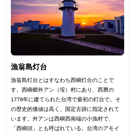
漁翁島灯台
漁翁島灯台とはすなわち西嶼灯台のことで
す。西嶼郷外アン（垵）村にあり、西曆の
1778年に建てられた台湾で最初の灯台で。そ
の歴史的価値は高く、国定古跡に指定されて
います。外アンは西嶼西南端の小漁村で、
「西嶼頭」とも呼ばれている。台湾のアモイ