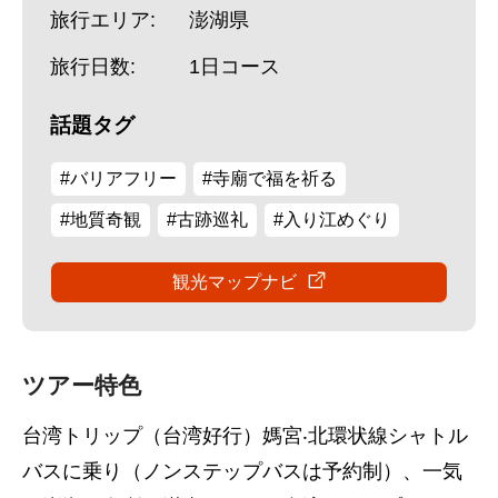
旅行エリア:
澎湖県
旅行日数:
1日コース
話題タグ
#バリアフリー
#寺廟で福を祈る
#地質奇観
#古跡巡礼
#入り江めぐり
観光マップナビ
ツアー特色
台湾トリップ（台湾好行）媽宮‧北環状線シャトル
バスに乗り（ノンステップバスは予約制）、一気