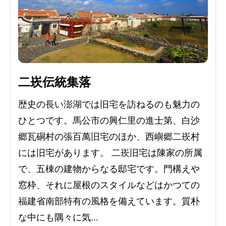
二崁伝統集落
歴史の長い澎湖では旧宅を訪ねるのも魅力の
ひとつです。馬公市の興仁里の進士第、白沙
郷瓦硐村の張百萬旧宅のほか、西嶼郷二崁村
には旧宅があります。 二崁旧宅は陳家の所属
で、五棟の建物からなる邸宅です。門構えや
窓枠、それに屋根のスタイルなどはかつての
福建省南部特有の風格を備えています。質朴
な中にも隅々に気...