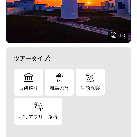
10
ツアータイプ:
古跡巡り
離島の旅
生態観察
バリアフリー旅行