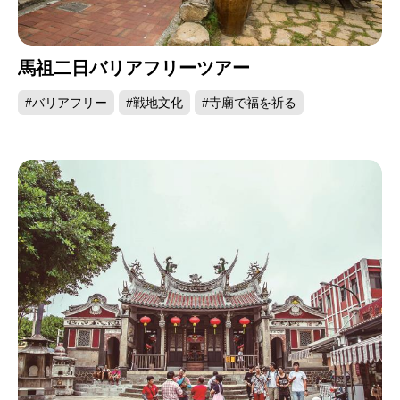
す。金門の歴史は戦争との係わりが深く、「戦争
の島」とも呼ばれるほど、戦地のにおいがぷんぷ
馬祖二日バリアフリーツアー
んと漂う島です。また、金門では歴史の爪痕が数
え切れないほど残っており、面積としては小さい
#バリアフリー
#戦地文化
#寺廟で福を祈る
ところですが、政府によって保存指定された古跡
は、21カ所にも達します。住宅には閩南地方特有
の三合院の建築様式が用いられています。至ると
ころで素朴そのものの古い家が見かけられ、懐か
しい雰囲気に包まれています。