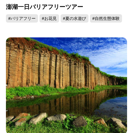
澎湖
澎湖一日バリアフリーツアー
中国大陸と台湾海峡の間に位置する澎湖は90にも
#バリアフリー
#お花見
#夏の水遊び
#自然生態体験
上る大小の島々からなっています。海岸線は約320
キロに達し、1年を通して四季折々の風情や景観が
味わえるほか、自然生態や歴史人文にも恵まれて
います。玄武岩で有名な方山、海岸に延々と続く
サンゴ礁、砂浜、漁村文化、そして渡り鳥の生息
が島の主な観光スポットです。特に方山は、澎湖
ならではの景観を生み出していろ所です。また、
寒流と黒潮の交流点でもあるため、海の幸が豊富
です。このほか、澎湖は世界レベルで自然のまま
の玄武岩が残っている場所として知られるばかり
か、野鳥やアオミドリガメが繁殖活動を行うなど
大変貴重な場所であるとしても有名です。動物や