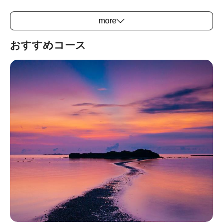
台湾はアジア大陸の東端にあたり、ユーラシアプ
more
レートとフィリピンプレートの境に位置します。
特殊な地理環境とプレートの移動で引き起こる地
おすすめコース
質活動が頻繁なため、台湾本島自体が複雑かつ多
様な地形と生態環境を形成してます。またその特
色は、周りの離島にも影響を及んでいます。代表
的な離島の観光スポットと言えば、澎湖、金門、
馬祖、緑島、蘭嶼、亀山島、小琉球などです。所
在する位置、地質背景、生活の違いにより、それ
ぞれの景観が発達してきました。そのため、自然
生態や地質の観賞、歴史探検、スキューバーダイ
ビング、古跡めぐり、レジャー活動など、旅人の
ニーズに合った楽しみ方が満喫できます。