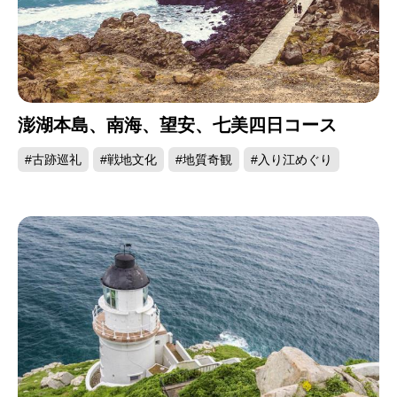
礁、青々とした草原、真っ白な砂浜、周りいっぱ
いに広がる緑とコバルトブルーの海を合わせた光
景はまるで一枚の絵のようです。このほか、島に
は世界有数の海底温泉もあります。黒潮の通り道
だけでなく、海底からはとうとうと水が沸き上が
澎湖本島、南海、望安、七美四日コース
るため絶好の漁場にもなっています。また、サン
#古跡巡礼
#戦地文化
#地質奇観
#入り江めぐり
ゴ礁の畑で熱帯魚が戯れる様子は海底の絵巻を彷
彿させ、スキューバーダイビングファンにとって
は、見逃せないポイントです。