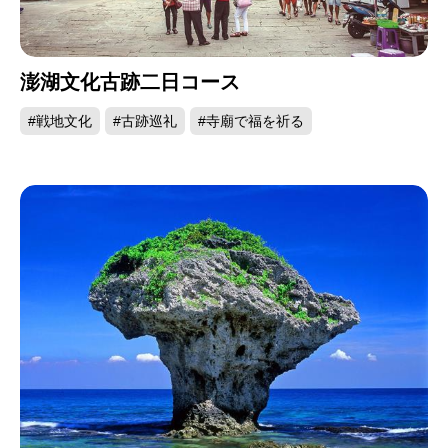
澎湖文化古跡二日コース
#戦地文化
#古跡巡礼
#寺廟で福を祈る
4月12日に後浦で城隍を迎える祭り