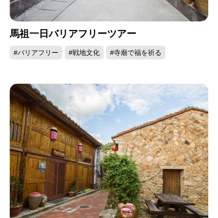
馬祖一日バリアフリーツアー
#バリアフリー
#戦地文化
#寺廟で福を祈る
双心石滬
金門
大陸までわずか2100メートルという距離にある金
門は丘陵地で、主に花崗片麻岩で構成されていま