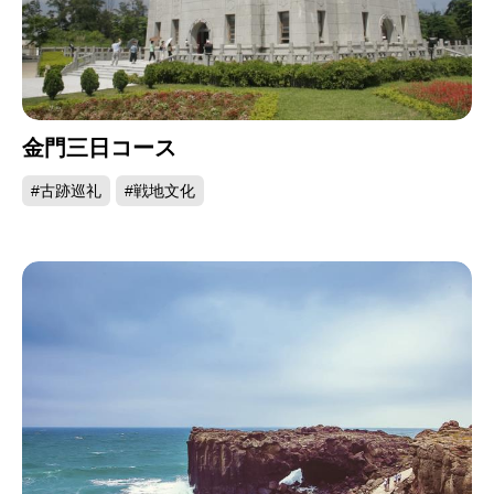
金門三日コース
#古跡巡礼
#戦地文化
アジサシの生態観察－馬祖島クルージング
緑島
台東市の東方約33キロの海上に位置する緑島は火
山岩塊でできた島です。長年の風化と侵食で入り
組んだ海岸線ができ上がりました。切り立った台
地の海岸、独立してそびえる岩壁、美しいサンゴ