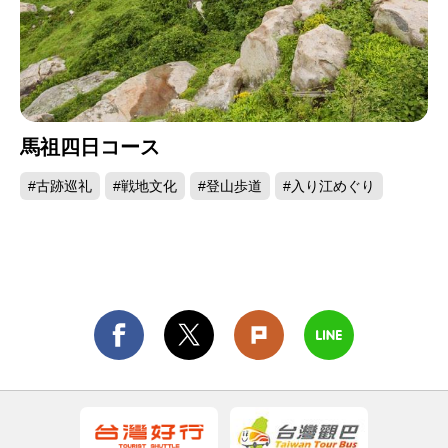
緑島灯台
馬祖四日コース
#古跡巡礼
#戦地文化
#登山歩道
#入り江めぐり