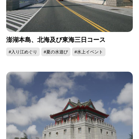
澎湖本島、北海及び東海三日コース
#入り江めぐり
#夏の水遊び
#水上イベント
馬祖-青の涙