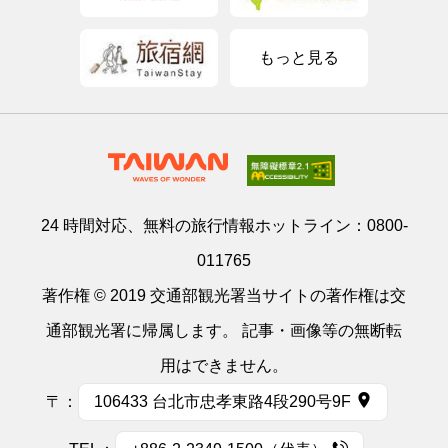
緑島の星空
もっと見る
蘭嶼
台東県の東南にある島で、緑島同様、海底火山の
噴火でマグマが海に流れ出し、固まってできた火
山島です。気候は多湿多雨で山間部は雨林がうっ
そうと茂っています。動植物の種類も豊かで枚挙
24 時間対応、無料の旅行情報ホットライン：
0800-
にいとまがないほどです。島の周りはサンゴ礁に
011765
囲まれ、黒潮の通り道でもあるため、しょっちゅ
著作権 © 2019 交通部観光署当サイトの著作権は交
う魚の群れが回遊しており、海釣りやスキューバ
通部観光署に帰属します。 記事・画像等の無断転
ーダビングのパラダイスとなっています。島民の
用はできません。
ほとんどはタオ族（ヤミ族）で、今でも厳しい暑
〒：
106433 台北市忠孝東路4段290号9F
さと台風をしのぐための半地下に建てられた草ぶ
きの家で生活を営んでいます。今もなお、飛魚祭