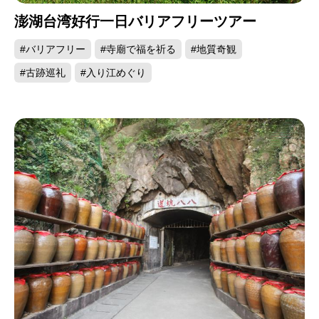
自然を愛する人なら、是非とも訪れてほしいとこ
澎湖台湾好行一日バリアフリーツアー
ろです。
#バリアフリー
#寺廟で福を祈る
#地質奇観
#古跡巡礼
#入り江めぐり
西嶼灯台の夕景