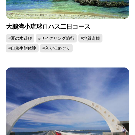
金門の代表的なランドマーク-莒光楼
大鵬湾小琉球ロハス二日コース
馬祖
#夏の水遊び
#サイクリング旅行
#地質奇観
#自然生態体験
#入り江めぐり
台湾海峡の西北にある馬祖は大陸から目と鼻の先
ほどのところにあり、海運の要所となっていま
す。花崗岩を中心にした地形は海蝕が進み、天然
の砂礫の砂浜、砂丘、岩礁や切り立った崖などが
あり、美しい曲線を描いた海岸や渡り鳥の来訪地
など、自然の生態資源に恵まれています。立地条
件の制限を受け、閩東の昔ながらの集落を形成す
る住宅形態を採っているほか、軍備防衛を目的に
設置された軍事施設もあります。