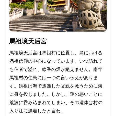
馬祖境天后宮
馬祖境天后宮は馬祖村に位置し、島における
媽祖信仰の中心になっています。いつ訪れて
も信者で溢れ、線香の煙が絶えません。南竿
馬祖村の住民には一つの言い伝えがありま
す。媽祖は海で遭難した父親を救うために海
に身を投じました。しかし、運の悪いことに
荒波に呑み込まれてしまい、その遺体は村の
入り江に漂着したと言わ...