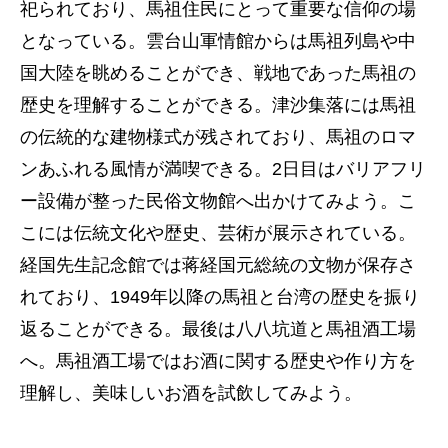
祀られており、馬祖住民にとって重要な信仰の場
となっている。雲台山軍情館からは馬祖列島や中
国大陸を眺めることができ、戦地であった馬祖の
歴史を理解することができる。津沙集落には馬祖
の伝統的な建物様式が残されており、馬祖のロマ
ンあふれる風情が満喫できる。2日目はバリアフリ
ー設備が整った民俗文物館へ出かけてみよう。こ
こには伝統文化や歴史、芸術が展示されている。
経国先生記念館では蒋経国元総統の文物が保存さ
れており、1949年以降の馬祖と台湾の歴史を振り
返ることができる。最後は八八坑道と馬祖酒工場
へ。馬祖酒工場ではお酒に関する歴史や作り方を
理解し、美味しいお酒を試飲してみよう。