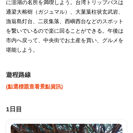
に澎湖の名所を満喫しよう。台湾トリップバスは
通梁大榕樹（ガジュマル）、大菓葉柱状玄武岩、
漁翁島灯台、二崁集落、西嶼西台などのスポット
を繋いでいるので楽に回ることができる。午後は
市内へ戻って、中央街でお土産を買い、グルメを
堪能しよう。
遊程路線
(點選標題查看景點資訊)
1日目