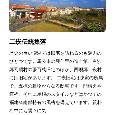
二崁伝統集落
歴史の長い澎湖では旧宅を訪ねるのも魅力の
ひとつです。馬公市の興仁里の進士第、白沙
郷瓦硐村の張百萬旧宅のほか、西嶼郷二崁村
には旧宅があります。 二崁旧宅は陳家の所属
で、五棟の建物からなる邸宅です。門構えや
窓枠、それに屋根のスタイルなどはかつての
福建省南部特有の風格を備えています。質朴
な中にも隅々に気...