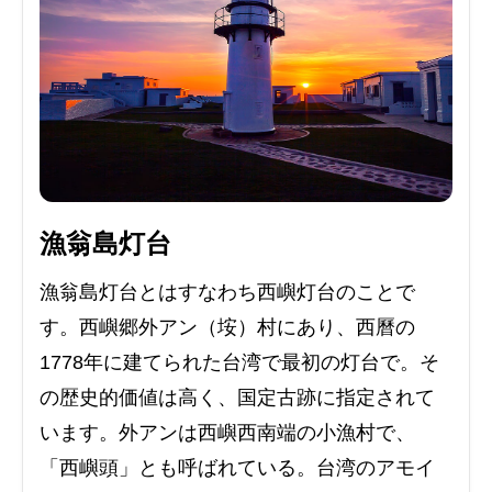
漁翁島灯台
漁翁島灯台とはすなわち西嶼灯台のことで
す。西嶼郷外アン（垵）村にあり、西曆の
1778年に建てられた台湾で最初の灯台で。そ
の歴史的価値は高く、国定古跡に指定されて
います。外アンは西嶼西南端の小漁村で、
「西嶼頭」とも呼ばれている。台湾のアモイ