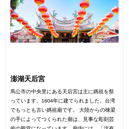
澎湖天后宮
馬公市の中央里にある天后宮は主に媽祖を祭
っています。1604年に建てられました。台湾
でもっとも古い媽祖廟です。 大陸からの棟梁
の手によってつくられた廟は、見事な彫刻芸
術の殿堂になっています。廟内には、「沈有