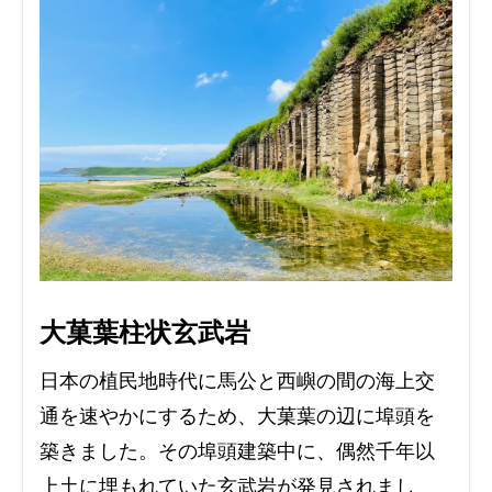
大菓葉柱状玄武岩
日本の植民地時代に馬公と西嶼の間の海上交
通を速やかにするため、大菓葉の辺に埠頭を
築きました。その埠頭建築中に、偶然千年以
上土に埋もれていた玄武岩が発見されまし