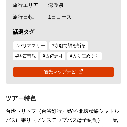
旅行エリア:
澎湖県
旅行日数:
1日コース
話題タグ
#バリアフリー
#寺廟で福を祈る
#地質奇観
#古跡巡礼
#入り江めぐり
観光マップナビ
ツアー特色
台湾トリップ（台湾好行）媽宮‧北環状線シャトル
バスに乗り（ノンステップバスは予約制）、一気