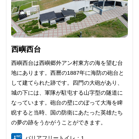
西嶼西台
西嶼西台は西嶼郷外アン村東方の海を望む台
地にあります。西曆の1887年に海防の砲台と
して建てられた跡です。四門の大砲があり、
城の下には、軍隊が駐屯する山字型の隧道に
なっています。砲台の壁にのぼって大海を睥
睨すると当時、国の防衛にあたった英雄たち
の夢の跡をうかがうことができます。
バリアフリートイレ：1