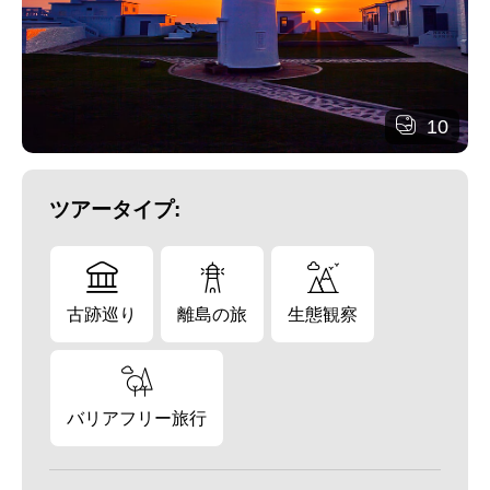
10
ツアータイプ:
古跡巡り
離島の旅
生態観察
バリアフリー旅行