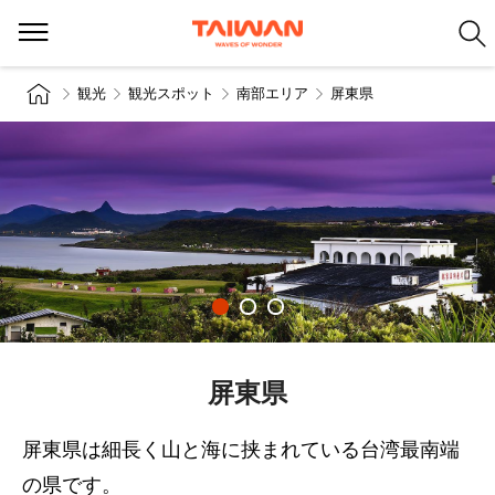
観光
観光スポット
南部エリア
屏東県
屏東県
屏東県は細長く山と海に挟まれている台湾最南端
の県です。