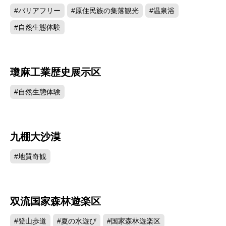
#バリアフリー
#原住民族の集落観光
#温泉浴
#自然生態体験
瓊麻工業歴史展示区
45686
#自然生態体験
九棚大沙漠
43703
#地質奇観
双流国家森林遊楽区
42450
#登山歩道
#夏の水遊び
#国家森林遊楽区