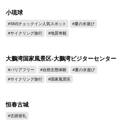
小琉球
82945
#SNSチェックイン人気スポット
#夏の水遊び
#サイクリング旅行
#地質奇観
大鵬湾国家風景区-大鵬湾ビジターセンター
77589
#バリアフリー
#自然生態体験
#夏の水遊び
#サイクリング旅行
#国家風景区
恒春古城
75603
#古跡巡礼