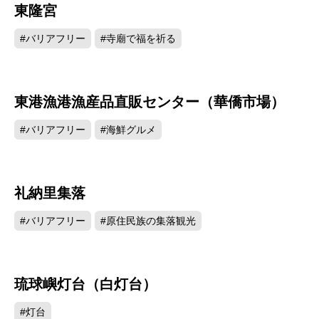
東隆宮
12703
#バリアフリー
#寺廟で福を祈る
東港漁港漁産品直販センター（華僑市場）
12670
#バリアフリー
#海鮮グルメ
礼納里集落
11467
#バリアフリー
#原住民族の集落観光
琉球嶼灯台（白灯台）
10316
#灯台