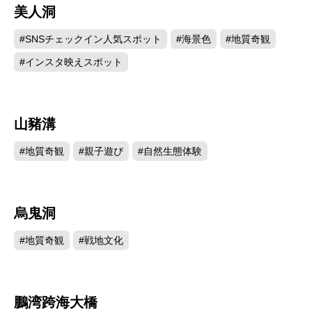
美人洞
2591
#SNSチェックイン人気スポット
#海景色
#地質奇観
#インスタ映えスポット
山豬溝
2487
#地質奇観
#親子遊び
#自然生態体験
烏鬼洞
2469
#地質奇観
#戦地文化
鵬湾跨海大橋
2427