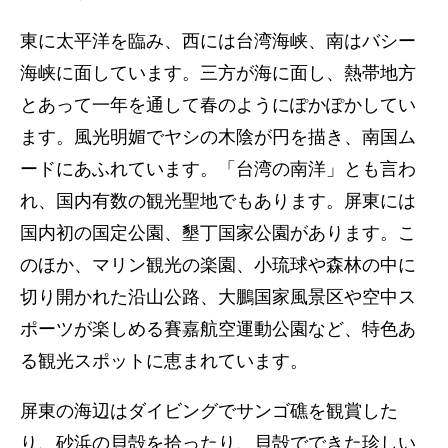
東に太平洋を臨み、西には台湾海峡、南はバシー
海峡に面しています。三方が海に面し、熱帯地方
とあって一年を通して春のようにぽかぽかしてい
ます。風光明媚でヤシの木陰が円を描き、南国ム
ードにあふれています。「台湾の南洋」とも言わ
れ、国内有数の観光聖地でもあります。屏東には
国内初の国定公園、墾丁国家公園があります。こ
のほか、マリン観光の楽園、小琉球や森林の中に
切り開かれた沿山公路、大鵬国家風景区や空中ス
ポーツが楽しめる賽嘉航空運動公園など、特色あ
る観光スポットに恵まれています。
屏東の海辺はダイビングでサンゴ礁を観賞した
り、砂浜の貝殻を拾ったり、貝殻でできた珍しい