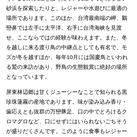
砂浜を探索したりと、レジャーや水遊びに最適の
場所であります。このほか、台湾最南端の岬、鵝
巒鼻では左手に太平洋、右手に台湾海峡を見渡
せ、ここならではの経験が味わえます。また、冬
を越しに来る渡り鳥の中継点としても有名で、モ
ズが冬を越すほか、毎年10月には国慶鳥といわれ
る鷲の来訪があり、野鳥の生態観賞に絶好の場所
となっています。
屏東林辺郷は甘くジューシーなことで知られる黒
珍珠蓮霧の産地であります。味が染み込み香り・
歯応えとも抜群の万巒豚足、口の中でとろけるク
ロマグロなど、口にせずにはいられないごちそう
が盛りだくさんです。このように食事もレジャー