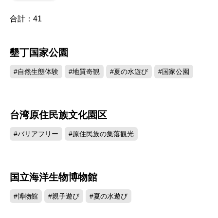
合計：
41
墾丁国家公園
145825
#自然生態体験
#地質奇観
#夏の水遊び
#国家公園
台湾原住民族文化園区
88901
#バリアフリー
#原住民族の集落観光
国立海洋生物博物館
87232
#博物館
#親子遊び
#夏の水遊び