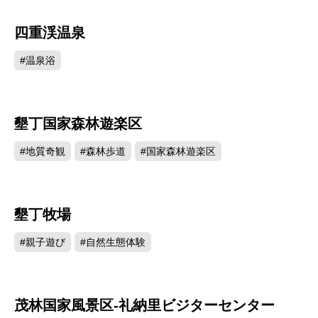
四重渓温泉
66150
#温泉浴
墾丁国家森林遊楽区
58868
#地質奇観
#森林歩道
#国家森林遊楽区
墾丁牧場
50247
#親子遊び
#自然生態体験
茂林国家風景区-礼納里ビジターセンター
46280