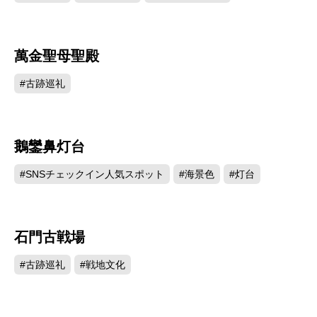
萬金聖母聖殿
29827
#古跡巡礼
鵝鑾鼻灯台
26852
#SNSチェックイン人気スポット
#海景色
#灯台
石門古戦場
26171
#古跡巡礼
#戦地文化