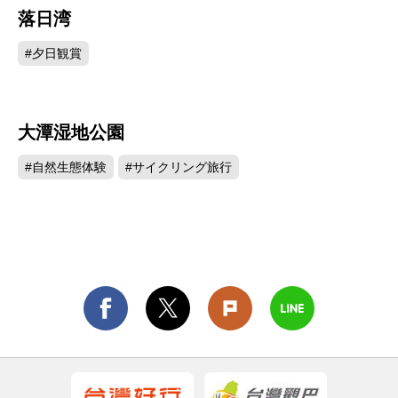
落日湾
316
#夕日観賞
大潭湿地公園
313
#自然生態体験
#サイクリング旅行