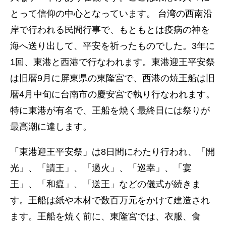
とって信仰の中心となっています。 台湾の西南沿
岸で行われる民間行事で、もともとは疫病の神を
海へ送り出して、平安を祈ったものでした。3年に
1回、東港と西港で行なわれます。東港迎王平安祭
は旧暦9月に屏東県の東隆宮で、西港の焼王船は旧
暦4月中旬に台南市の慶安宮で執り行なわれます。
特に東港が有名で、王船を焼く最終日には祭りが
最高潮に達します。
「東港迎王平安祭」は8日間にわたり行われ、「開
光」、「請王」、「過火」、「巡幸」、「宴
王」、「和瘟」、「送王」などの儀式が続きま
す。王船は紙や木材で数百万元をかけて建造され
ます。王船を焼く前に、東隆宮では、衣服、食