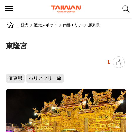
観光
観光スポット
南部エリア
屏東県
東隆宮
1
屏東県
バリアフリー旅