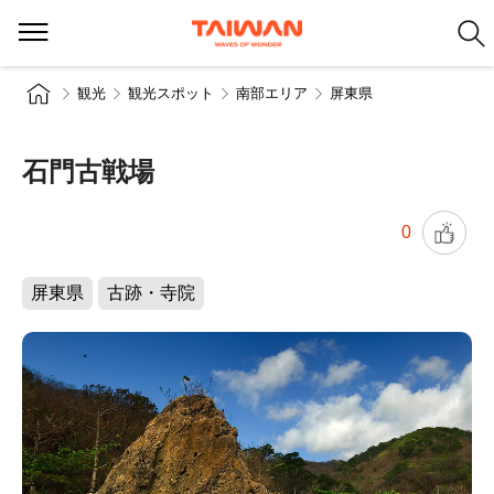
観光
観光スポット
南部エリア
屏東県
石門古戦場
0
屏東県
古跡・寺院