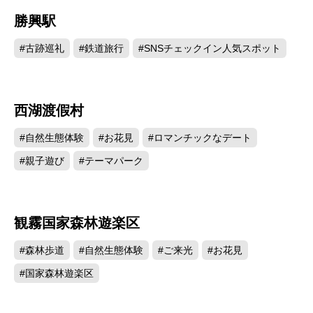
勝興駅
72828
#古跡巡礼
#鉄道旅行
#SNSチェックイン人気スポット
西湖渡假村
68514
#自然生態体験
#お花見
#ロマンチックなデート
#親子遊び
#テーマパーク
観霧国家森林遊楽区
47966
#森林歩道
#自然生態体験
#ご来光
#お花見
#国家森林遊楽区