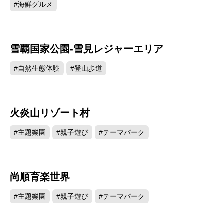
#海鮮グルメ
雪覇国家公園-雪見レジャーエリア
12651
#自然生態体験
#登山歩道
火炎山リゾート村
3454
#主題樂園
#親子遊び
#テーマパーク
尚順育楽世界
3367
#主題樂園
#親子遊び
#テーマパーク