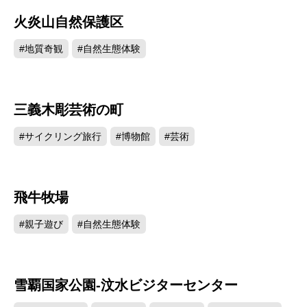
火炎山自然保護区
37928
#地質奇観
#自然生態体験
三義木彫芸術の町
37000
#サイクリング旅行
#博物館
#芸術
飛牛牧場
33389
#親子遊び
#自然生態体験
雪覇国家公園-汶水ビジターセンター
32454