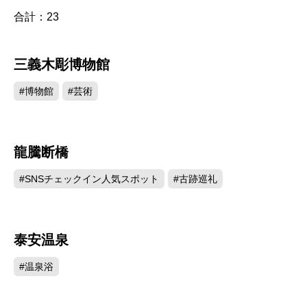
合計：
23
三義木彫博物館
104666
#博物館
#芸術
龍騰断橋
95770
#SNSチェックイン人気スポット
#古跡巡礼
泰安温泉
84195
#温泉浴