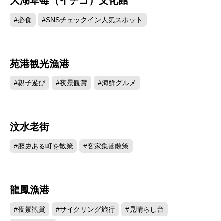
大湖草莓（イチゴ）文化館
#必食
#SNSチェックイン人気スポット
苑港観光漁港
13686
#親子遊び
#夜景観賞
#海鮮グルメ
汶水老街
13571
#歴史ある町を散策
#客家集落散策
龍鳳漁港
13274
#夜景観賞
#サイクリング旅行
#見晴らし台