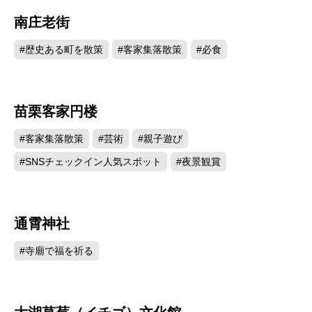
南庄老街
19791
#歴史ある町を散策
#客家集落散策
#必食
苗栗客家円楼
16673
#客家集落散策
#芸術
#親子遊び
#SNSチェックイン人気スポット
#夜景観賞
通霄神社
14607
#寺廟で福を祈る
14381